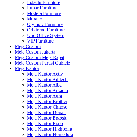
Indachi Furniture
Lunar Furniture
Modera Furniture
Murano
Olympic Furniture
Orbitrend Furniture
Uno Office System
VIP Furniture
Meja Custom
Meja Custom Jakarta
Meja Custom Meja Rapat
Meja Custom Partisi Cubicle
Meja Kantor
Meja Kantor Activ
Meja Kantor Aditech
Meja Kantor Alba
Meja Kantor Arkadia
Meja Kantor Aura
Meja Kantor Brother
Meja Kantor Chitose
Meja Kantor Donati
Meja Kantor Ergosit
Meja Kantor Expo
Meja Kantor Highpoint
Meja Kantor Homedoki