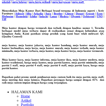
sekolah
|
meja belajar
|
meja kerja pribadi
|
meja karyawan
|
meja staff
Menyediakan Meja Kantor Dari Berbagai brand ternama di Indonesia seperti : Activ
Furniture |
Aditech
|
Alba
|
Arkadia
|
Aura
|
Brother
|
Chitose
|
Donati
|
Ergosit
|
Expo
|
Highpoint
|
Homedoki
|
Ichiko
|
Indachi
|
Lunar
|
Modera
|
Olympic
|
Orbitrend
|
UNO
|
VIP
Meja kantor dengan harga termurah dan terbaik dengan kualitas nomor 1. Tersedia
berbagai model meja terbaru dapat di realisasikan sesuai dengan kebutuhan atau
keinginan Anda. Kami pastikan setiap produk yang kami buat telah melewati QC
(Quality Control)
meja kantor, meja kantor jakarta, meja kantor bandung, meja kantor murah, meja
kantor berkualitas, meja kerja, meja kantor murah, meja kantor terbaik, meja kantor
minimalis, meja kantor terbaru, meja kantor, meja kantor kerja, meja kantor termurah.
Meja kantor kayu, meja kantor informa, meja kantor ikea, meja kantor modern, meja
kantor tradisional, harga meja kantor, meja partisi kantor, meja partisi minimalis, meja
partisi 1 staff, meja partisi 4 staff, meja partisi 6 staff, meja partisi kayu, harga meja
partisi kantor.
Dapatkan paket promo untuk pembuatan meja custom baik itu meja partisi, meja staff,
meja meeting dan meja lainnya. Dapatkan potongan harga sampai dengan 45% dan
raih meja custom impian dengan harga yang terjangkau.
HALAMAN KAMI
Home
Artikel
Portfolio