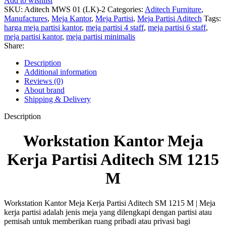
Add to wishlist
SKU:
Aditech MWS 01 (LK)-2
Categories:
Aditech Furniture
,
Manufactures
,
Meja Kantor
,
Meja Partisi
,
Meja Partisi Aditech
Tags:
harga meja partisi kantor
,
meja partisi 4 staff
,
meja partisi 6 staff
,
meja partisi kantor
,
meja partisi minimalis
Share:
Description
Additional information
Reviews (0)
About brand
Shipping & Delivery
Description
Workstation Kantor Meja
Kerja Partisi Aditech SM 1215
M
Workstation Kantor Meja Kerja Partisi Aditech SM 1215 M | Meja
kerja partisi adalah jenis meja yang dilengkapi dengan partisi atau
pemisah untuk memberikan ruang pribadi atau privasi bagi