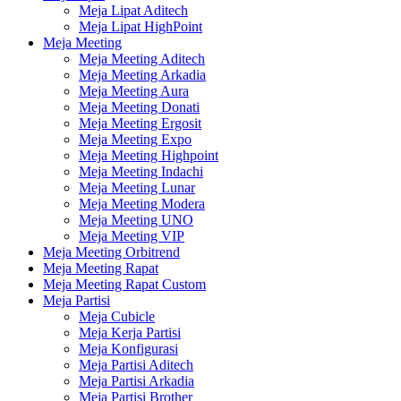
Meja Lipat Aditech
Meja Lipat HighPoint
Meja Meeting
Meja Meeting Aditech
Meja Meeting Arkadia
Meja Meeting Aura
Meja Meeting Donati
Meja Meeting Ergosit
Meja Meeting Expo
Meja Meeting Highpoint
Meja Meeting Indachi
Meja Meeting Lunar
Meja Meeting Modera
Meja Meeting UNO
Meja Meeting VIP
Meja Meeting Orbitrend
Meja Meeting Rapat
Meja Meeting Rapat Custom
Meja Partisi
Meja Cubicle
Meja Kerja Partisi
Meja Konfigurasi
Meja Partisi Aditech
Meja Partisi Arkadia
Meja Partisi Brother