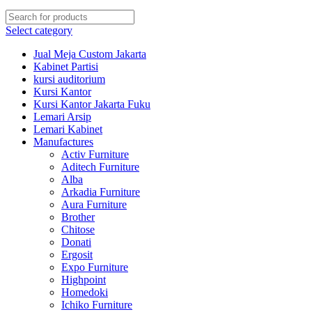
Select category
Jual Meja Custom Jakarta
Kabinet Partisi
kursi auditorium
Kursi Kantor
Kursi Kantor Jakarta Fuku
Lemari Arsip
Lemari Kabinet
Manufactures
Activ Furniture
Aditech Furniture
Alba
Arkadia Furniture
Aura Furniture
Brother
Chitose
Donati
Ergosit
Expo Furniture
Highpoint
Homedoki
Ichiko Furniture