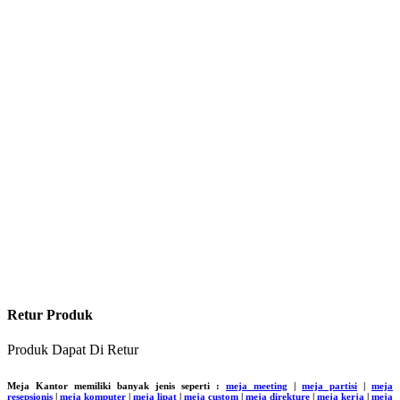
Retur Produk
Produk Dapat Di Retur
Meja Kantor memiliki banyak jenis seperti :
meja meeting
|
meja partisi
|
meja
resepsionis
|
meja komputer
|
meja lipat
|
meja custom
|
meja direkture
|
meja kerja
|
meja