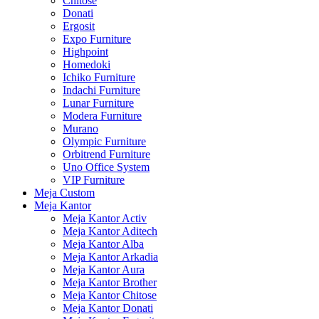
Chitose
Donati
Ergosit
Expo Furniture
Highpoint
Homedoki
Ichiko Furniture
Indachi Furniture
Lunar Furniture
Modera Furniture
Murano
Olympic Furniture
Orbitrend Furniture
Uno Office System
VIP Furniture
Meja Custom
Meja Kantor
Meja Kantor Activ
Meja Kantor Aditech
Meja Kantor Alba
Meja Kantor Arkadia
Meja Kantor Aura
Meja Kantor Brother
Meja Kantor Chitose
Meja Kantor Donati