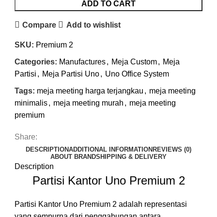
ADD TO CART
Compare
Add to wishlist
SKU:
Premium 2
Categories:
Manufactures
,
Meja Custom
,
Meja
Partisi
,
Meja Partisi Uno
,
Uno Office System
Tags:
meja meeting harga terjangkau
,
meja meeting
minimalis
,
meja meeting murah
,
meja meeting
premium
Share:
DESCRIPTION
ADDITIONAL INFORMATION
REVIEWS (0)
ABOUT BRAND
SHIPPING & DELIVERY
Description
Partisi Kantor Uno Premium 2
Partisi Kantor Uno Premium 2 adalah representasi
yang sempurna dari penggabungan antara