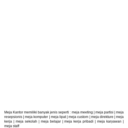
Retur Produk
Produk Dapat Di Retur
Meja Kantor memiliki banyak jenis seperti :
meja meeting
|
meja partisi
|
meja
resepsionis
|
meja komputer
|
meja lipat
|
meja custom
|
meja direkture
|
meja
kerja
|
meja sekolah
|
meja belajar
|
meja kerja pribadi
|
meja karyawan
|
meja staff