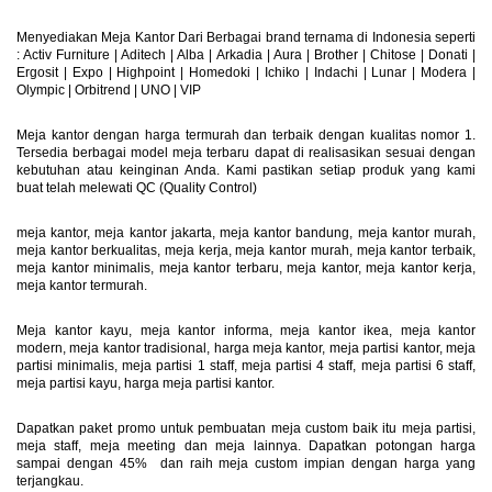
Menyediakan Meja Kantor Dari Berbagai brand ternama di Indonesia seperti
: Activ Furniture |
Aditech
|
Alba
|
Arkadia
|
Aura
|
Brother
|
Chitose
|
Donati
|
Ergosit
|
Expo
|
Highpoint
|
Homedoki
|
Ichiko
|
Indachi
|
Lunar
|
Modera
|
Olympic
|
Orbitrend
|
UNO
|
VIP
Meja kantor dengan harga termurah dan terbaik dengan kualitas nomor 1.
Tersedia berbagai model meja terbaru dapat di realisasikan sesuai dengan
kebutuhan atau keinginan Anda. Kami pastikan setiap produk yang kami
buat telah melewati QC (Quality Control)
meja kantor, meja kantor jakarta, meja kantor bandung, meja kantor murah,
meja kantor berkualitas, meja kerja, meja kantor murah, meja kantor terbaik,
meja kantor minimalis, meja kantor terbaru, meja kantor, meja kantor kerja,
meja kantor termurah.
Meja kantor kayu, meja kantor informa, meja kantor ikea, meja kantor
modern, meja kantor tradisional, harga meja kantor, meja partisi kantor, meja
partisi minimalis, meja partisi 1 staff, meja partisi 4 staff, meja partisi 6 staff,
meja partisi kayu, harga meja partisi kantor.
Dapatkan paket promo untuk pembuatan meja custom baik itu meja partisi,
meja staff, meja meeting dan meja lainnya. Dapatkan potongan harga
sampai dengan 45% dan raih meja custom impian dengan harga yang
terjangkau.