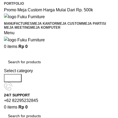
PORTFOLIO
Promo Meja Custom Harga Mulai Dari Rp. 500k
MANUFACTURES
MEJA KANTOR
MEJA CUSTOM
MEJA PARTISI
MEJA MEETING
MEJA KOMPUTER
Menu
0
items
Rp
0
Browse Categories
Select category
Search
24/7 SUPPORT
+62 82295232845
0
items
Rp
0