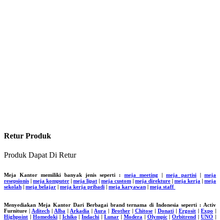
Retur Produk
Produk Dapat Di Retur
Meja Kantor memiliki banyak jenis seperti :
meja meeting
|
meja partisi
|
meja
resepsionis
|
meja komputer
|
meja lipat
|
meja custom
|
meja direkture
|
meja kerja
|
meja
sekolah
|
meja belajar
|
meja kerja pribadi
|
meja karyawan
|
meja staff
Menyediakan Meja Kantor Dari Berbagai brand ternama di Indonesia seperti : Activ
Furniture |
Aditech
|
Alba
|
Arkadia
|
Aura
|
Brother
|
Chitose
|
Donati
|
Ergosit
|
Expo
|
Highpoint
|
Homedoki
|
Ichiko
|
Indachi
|
Lunar
|
Modera
|
Olympic
|
Orbitrend
|
UNO
|