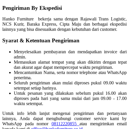
Pengiriman By Ekspedisi
Hanko Furniture bekerja sama dengan Rajawali Trans Logistic,
NCS Kurir, Baraka Express, Cipta Maju dan berbagai ekspedisi
lainnya yang bisa disesuaikan dengan kebutuhan dari customer.
Syarat & Ketentuan Pengiriman
Menyelesaikan pembayaran dan mendapatkan invoice dari
admin.
Memasukan alamat tempat yang akan dikirim dengan tepat
dan akurat agar dapat mempercepat waktu pengiriman.
Mencantumkan Nama, serta nomor telephone atau WhatsApp
penerima.
Seluruh pengiriman akan mulai diproses pukul 09.00 waktu
setempat setiap harinya.
Untuk pesanan yang dilakukan sebelum pukul 16.00 akan
diproses pada hari yang sama mulai dari jam 09.00 - 17.00
waktu setempat.
Untuk info lebih lanjut mengenai pengiriman dan pertanyaan
lainnya, Anda dapat menghubungi customer service kami by
WhatsApp pada nomor
08112220855
atau mengirimkan email
kepada kami di
office@hankofurniture.co.id
.