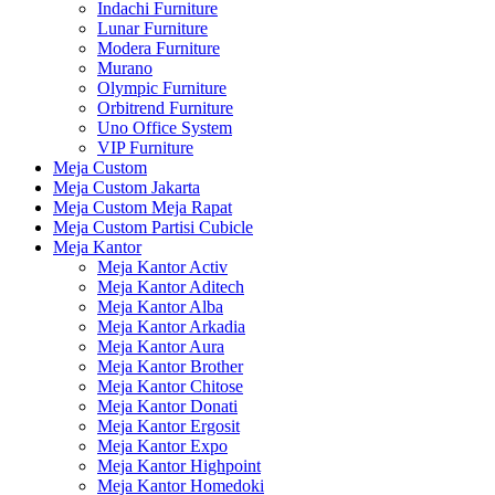
Indachi Furniture
Lunar Furniture
Modera Furniture
Murano
Olympic Furniture
Orbitrend Furniture
Uno Office System
VIP Furniture
Meja Custom
Meja Custom Jakarta
Meja Custom Meja Rapat
Meja Custom Partisi Cubicle
Meja Kantor
Meja Kantor Activ
Meja Kantor Aditech
Meja Kantor Alba
Meja Kantor Arkadia
Meja Kantor Aura
Meja Kantor Brother
Meja Kantor Chitose
Meja Kantor Donati
Meja Kantor Ergosit
Meja Kantor Expo
Meja Kantor Highpoint
Meja Kantor Homedoki