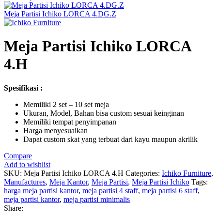
Meja Partisi Ichiko LORCA 4.DG.Z
Meja Partisi Ichiko LORCA
4.H
Spesifikasi :
Memiliki 2 set – 10 set meja
Ukuran, Model, Bahan bisa custom sesuai keinginan
Memiliki tempat penyimpanan
Harga menyesuaikan
Dapat custom skat yang terbuat dari kayu maupun akrilik
Compare
Add to wishlist
SKU:
Meja Partisi Ichiko LORCA 4.H
Categories:
Ichiko Furniture
,
Manufactures
,
Meja Kantor
,
Meja Partisi
,
Meja Partisi Ichiko
Tags:
harga meja partisi kantor
,
meja partisi 4 staff
,
meja partisi 6 staff
,
meja partisi kantor
,
meja partisi minimalis
Share: