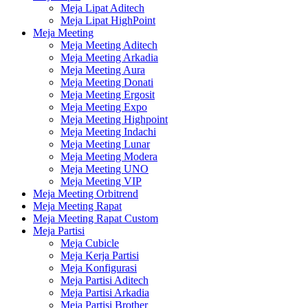
Meja Lipat Aditech
Meja Lipat HighPoint
Meja Meeting
Meja Meeting Aditech
Meja Meeting Arkadia
Meja Meeting Aura
Meja Meeting Donati
Meja Meeting Ergosit
Meja Meeting Expo
Meja Meeting Highpoint
Meja Meeting Indachi
Meja Meeting Lunar
Meja Meeting Modera
Meja Meeting UNO
Meja Meeting VIP
Meja Meeting Orbitrend
Meja Meeting Rapat
Meja Meeting Rapat Custom
Meja Partisi
Meja Cubicle
Meja Kerja Partisi
Meja Konfigurasi
Meja Partisi Aditech
Meja Partisi Arkadia
Meja Partisi Brother