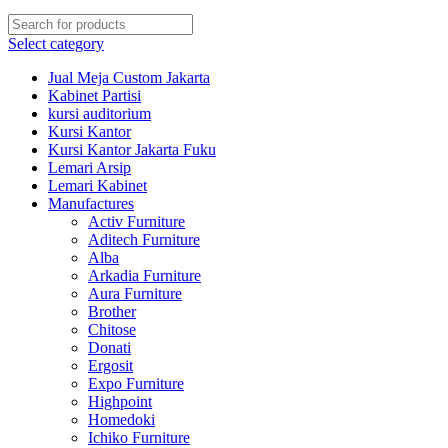
Select category
Jual Meja Custom Jakarta
Kabinet Partisi
kursi auditorium
Kursi Kantor
Kursi Kantor Jakarta Fuku
Lemari Arsip
Lemari Kabinet
Manufactures
Activ Furniture
Aditech Furniture
Alba
Arkadia Furniture
Aura Furniture
Brother
Chitose
Donati
Ergosit
Expo Furniture
Highpoint
Homedoki
Ichiko Furniture