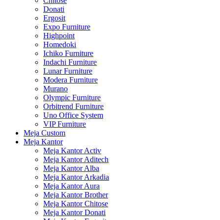
Chitose
Donati
Ergosit
Expo Furniture
Highpoint
Homedoki
Ichiko Furniture
Indachi Furniture
Lunar Furniture
Modera Furniture
Murano
Olympic Furniture
Orbitrend Furniture
Uno Office System
VIP Furniture
Meja Custom
Meja Kantor
Meja Kantor Activ
Meja Kantor Aditech
Meja Kantor Alba
Meja Kantor Arkadia
Meja Kantor Aura
Meja Kantor Brother
Meja Kantor Chitose
Meja Kantor Donati