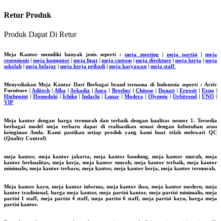
Retur Produk
Produk Dapat Di Retur
Meja Kantor memiliki banyak jenis seperti :
meja meeting
|
meja partisi
|
meja
resepsionis
|
meja komputer
|
meja lipat
|
meja custom
|
meja direkture
|
meja kerja
|
meja
sekolah
|
meja belajar
|
meja kerja pribadi
|
meja karyawan
|
meja staff
Menyediakan Meja Kantor Dari Berbagai brand ternama di Indonesia seperti : Activ
Furniture |
Aditech
|
Alba
|
Arkadia
|
Aura
|
Brother
|
Chitose
|
Donati
|
Ergosit
|
Expo
|
Highpoint
|
Homedoki
|
Ichiko
|
Indachi
|
Lunar
|
Modera
|
Olympic
|
Orbitrend
|
UNO
|
VIP
Meja kantor dengan harga termurah dan terbaik dengan kualitas nomor 1. Tersedia
berbagai model meja terbaru dapat di realisasikan sesuai dengan kebutuhan atau
keinginan Anda. Kami pastikan setiap produk yang kami buat telah melewati QC
(Quality Control)
meja kantor, meja kantor jakarta, meja kantor bandung, meja kantor murah, meja
kantor berkualitas, meja kerja, meja kantor murah, meja kantor terbaik, meja kantor
minimalis, meja kantor terbaru, meja kantor, meja kantor kerja, meja kantor termurah.
Meja kantor kayu, meja kantor informa, meja kantor ikea, meja kantor modern, meja
kantor tradisional, harga meja kantor, meja partisi kantor, meja partisi minimalis, meja
partisi 1 staff, meja partisi 4 staff, meja partisi 6 staff, meja partisi kayu, harga meja
partisi kantor.