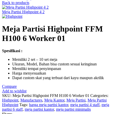
Back to products
Meja Partisi Highpoint 4 2
Meja Partisi Highpoint FFM
H100 6 Worker 01
Spesifikasi :
Memiliki 2 set – 10 set meja
Ukuran, Model, Bahan bisa custom sesuai keinginan
Memiliki tempat penyimpanan
Harga menyesuaikan
Dapat custom skat yang terbuat dari kayu maupun akrilik
Compare
Add to wishlist
SKU:
Meja Partisi Highpoint FFM H100 6 Worker 01
Categories:
Highpoint
,
Manufactures
,
Meja Kantor
,
Meja Partisi
,
Meja Partisi
Highpoint
Tags:
harga meja partisi kantor
,
meja partisi 4 staff
,
meja
partisi 6 staff
,
meja partisi kantor
,
meja partisi minimalis
Share: