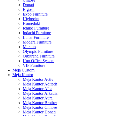
Chitose
Donati
Ergosit
Expo Furniture
Highpoint
Homedoki
Ichiko Furniture
Indachi Furniture
Lunar Furniture
Modera Furniture
Murano
Olympic Furniture
Orbitrend Furniture
Uno Office System
VIP Furniture
Meja Custom
Meja Kantor
Meja Kantor Activ
Meja Kantor Aditech
Meja Kantor Alba
Meja Kantor Arkadia
Meja Kantor Aura
Meja Kantor Brother
Meja Kantor Chitose
Meja Kantor Donati