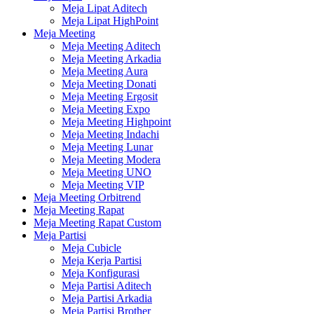
Meja Lipat Aditech
Meja Lipat HighPoint
Meja Meeting
Meja Meeting Aditech
Meja Meeting Arkadia
Meja Meeting Aura
Meja Meeting Donati
Meja Meeting Ergosit
Meja Meeting Expo
Meja Meeting Highpoint
Meja Meeting Indachi
Meja Meeting Lunar
Meja Meeting Modera
Meja Meeting UNO
Meja Meeting VIP
Meja Meeting Orbitrend
Meja Meeting Rapat
Meja Meeting Rapat Custom
Meja Partisi
Meja Cubicle
Meja Kerja Partisi
Meja Konfigurasi
Meja Partisi Aditech
Meja Partisi Arkadia
Meja Partisi Brother