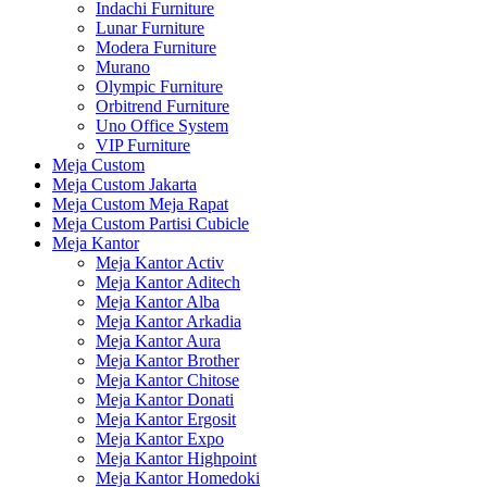
Indachi Furniture
Lunar Furniture
Modera Furniture
Murano
Olympic Furniture
Orbitrend Furniture
Uno Office System
VIP Furniture
Meja Custom
Meja Custom Jakarta
Meja Custom Meja Rapat
Meja Custom Partisi Cubicle
Meja Kantor
Meja Kantor Activ
Meja Kantor Aditech
Meja Kantor Alba
Meja Kantor Arkadia
Meja Kantor Aura
Meja Kantor Brother
Meja Kantor Chitose
Meja Kantor Donati
Meja Kantor Ergosit
Meja Kantor Expo
Meja Kantor Highpoint
Meja Kantor Homedoki