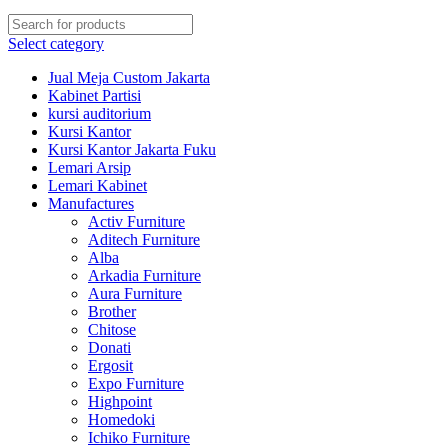
Select category
Jual Meja Custom Jakarta
Kabinet Partisi
kursi auditorium
Kursi Kantor
Kursi Kantor Jakarta Fuku
Lemari Arsip
Lemari Kabinet
Manufactures
Activ Furniture
Aditech Furniture
Alba
Arkadia Furniture
Aura Furniture
Brother
Chitose
Donati
Ergosit
Expo Furniture
Highpoint
Homedoki
Ichiko Furniture