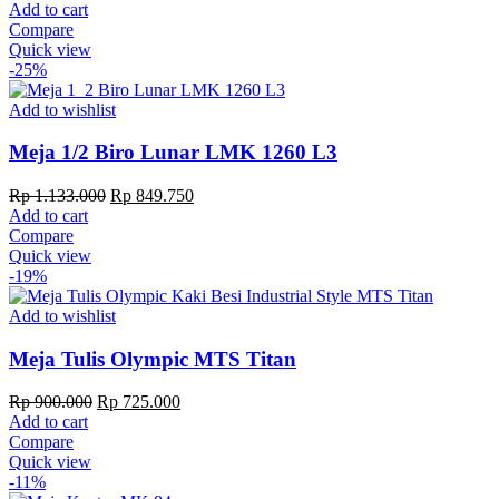
price
price
Add to cart
was:
is:
Compare
Rp 1.695.000.
Rp 1.271.250.
Quick view
-25%
Add to wishlist
Meja 1/2 Biro Lunar LMK 1260 L3
Original
Current
Rp
1.133.000
Rp
849.750
price
price
Add to cart
was:
is:
Compare
Rp 1.133.000.
Rp 849.750.
Quick view
-19%
Add to wishlist
Meja Tulis Olympic MTS Titan
Original
Current
Rp
900.000
Rp
725.000
price
price
Add to cart
was:
is:
Compare
Rp 900.000.
Rp 725.000.
Quick view
-11%