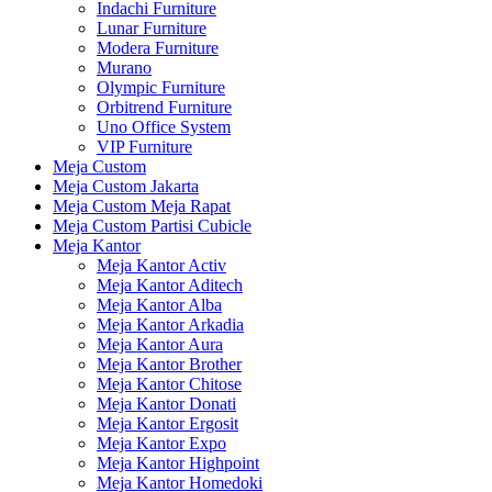
Indachi Furniture
Lunar Furniture
Modera Furniture
Murano
Olympic Furniture
Orbitrend Furniture
Uno Office System
VIP Furniture
Meja Custom
Meja Custom Jakarta
Meja Custom Meja Rapat
Meja Custom Partisi Cubicle
Meja Kantor
Meja Kantor Activ
Meja Kantor Aditech
Meja Kantor Alba
Meja Kantor Arkadia
Meja Kantor Aura
Meja Kantor Brother
Meja Kantor Chitose
Meja Kantor Donati
Meja Kantor Ergosit
Meja Kantor Expo
Meja Kantor Highpoint
Meja Kantor Homedoki