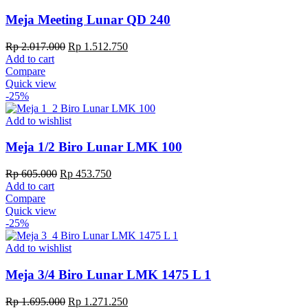
Meja Meeting Lunar QD 240
Original
Current
Rp
2.017.000
Rp
1.512.750
price
price
Add to cart
was:
is:
Compare
Rp 2.017.000.
Rp 1.512.750.
Quick view
-25%
Add to wishlist
Meja 1/2 Biro Lunar LMK 100
Original
Current
Rp
605.000
Rp
453.750
price
price
Add to cart
was:
is:
Compare
Rp 605.000.
Rp 453.750.
Quick view
-25%
Add to wishlist
Meja 3/4 Biro Lunar LMK 1475 L 1
Original
Current
Rp
1.695.000
Rp
1.271.250