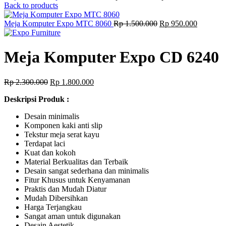
price
price
Back to products
was:
is:
Rp 2.000.000.
Original
Current
Rp 1.60
Meja Komputer Expo MTC 8060
Rp
1.500.000
Rp
950.000
price
price
was:
is:
Rp 1.500.000.
Rp 950.0
Meja Komputer Expo CD 6240
Original
Current
Rp
2.300.000
Rp
1.800.000
price
price
Deskripsi Produk :
was:
is:
Rp 2.300.000.
Rp 1.800.000.
Desain minimalis
Komponen kaki anti slip
Tekstur meja serat kayu
Terdapat laci
Kuat dan kokoh
Material Berkualitas dan Terbaik
Desain sangat sederhana dan minimalis
Fitur Khusus untuk Kenyamanan
Praktis dan Mudah Diatur
Mudah Dibersihkan
Harga Terjangkau
Sangat aman untuk digunakan
Desain Aestetik