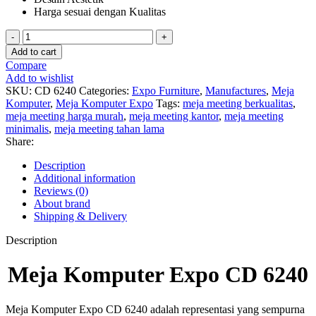
Harga sesuai dengan Kualitas
Meja
Komputer
Add to cart
Expo
Compare
CD
Add to wishlist
6240
SKU:
CD 6240
Categories:
Expo Furniture
,
Manufactures
,
Meja
quantity
Komputer
,
Meja Komputer Expo
Tags:
meja meeting berkualitas
,
meja meeting harga murah
,
meja meeting kantor
,
meja meeting
minimalis
,
meja meeting tahan lama
Share:
Description
Additional information
Reviews (0)
About brand
Shipping & Delivery
Description
Meja Komputer Expo CD 6240
Meja Komputer Expo CD 6240 adalah representasi yang sempurna