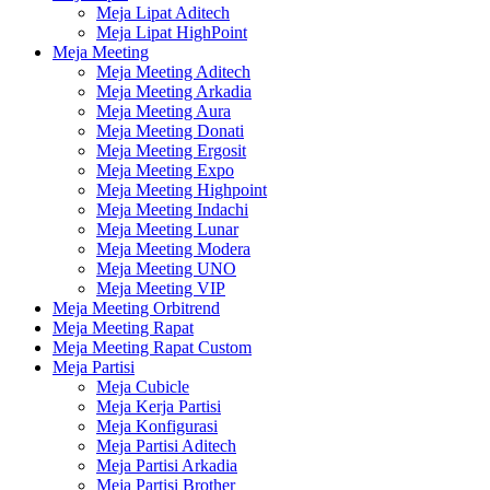
Meja Lipat Aditech
Meja Lipat HighPoint
Meja Meeting
Meja Meeting Aditech
Meja Meeting Arkadia
Meja Meeting Aura
Meja Meeting Donati
Meja Meeting Ergosit
Meja Meeting Expo
Meja Meeting Highpoint
Meja Meeting Indachi
Meja Meeting Lunar
Meja Meeting Modera
Meja Meeting UNO
Meja Meeting VIP
Meja Meeting Orbitrend
Meja Meeting Rapat
Meja Meeting Rapat Custom
Meja Partisi
Meja Cubicle
Meja Kerja Partisi
Meja Konfigurasi
Meja Partisi Aditech
Meja Partisi Arkadia
Meja Partisi Brother