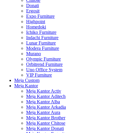
Chitose
Donati
Ergosit
Expo Furniture
Highpoint
Homedoki
Ichiko Furniture
Indachi Furniture
Lunar Furniture
Modera Furniture
Murano
Olympic Furniture
Orbitrend Furniture
Uno Office System
VIP Furniture
Meja Custom
Meja Kantor
Meja Kantor Activ
Meja Kantor Aditech
Meja Kantor Alba
Meja Kantor Arkadia
Meja Kantor Aura
Meja Kantor Brother
Meja Kantor Chitose
Meja Kantor Donati