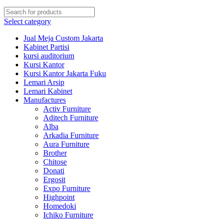
Select category
Jual Meja Custom Jakarta
Kabinet Partisi
kursi auditorium
Kursi Kantor
Kursi Kantor Jakarta Fuku
Lemari Arsip
Lemari Kabinet
Manufactures
Activ Furniture
Aditech Furniture
Alba
Arkadia Furniture
Aura Furniture
Brother
Chitose
Donati
Ergosit
Expo Furniture
Highpoint
Homedoki
Ichiko Furniture