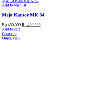
Add to wishlist
Meja Kantor MK 84
Original
Current
Rp
450.000
Rp
400.000
price
price
Add to cart
was:
is:
Compare
Rp 450.000.
Rp 400.000.
Quick view