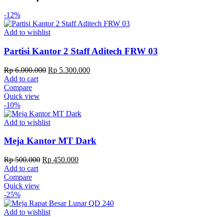
-12%
Add to wishlist
Partisi Kantor 2 Staff Aditech FRW 03
Original
Current
Rp
6.000.000
Rp
5.300.000
price
price
Add to cart
was:
is:
Compare
Rp 6.000.000.
Rp 5.300.000.
Quick view
-10%
Add to wishlist
Meja Kantor MT Dark
Original
Current
Rp
500.000
Rp
450.000
price
price
Add to cart
was:
is:
Compare
Rp 500.000.
Rp 450.000.
Quick view
-25%
Add to wishlist