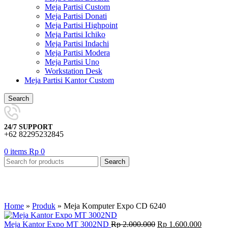
Meja Partisi Custom
Meja Partisi Donati
Meja Partisi Highpoint
Meja Partisi Ichiko
Meja Partisi Indachi
Meja Partisi Modera
Meja Partisi Uno
Workstation Desk
Meja Partisi Kantor Custom
Search
24/7 SUPPORT
+62 82295232845
0
items
Rp
0
Search
-22%
Home
»
Produk
»
Meja Komputer Expo CD 6240
Original
Current
Meja Kantor Expo MT 3002ND
Rp
2.000.000
Rp
1.600.000