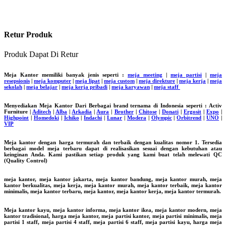
Retur Produk
Produk Dapat Di Retur
Meja Kantor memiliki banyak jenis seperti :
meja meeting
|
meja partisi
|
meja
resepsionis
|
meja komputer
|
meja lipat
|
meja custom
|
meja direkture
|
meja kerja
|
meja
sekolah
|
meja belajar
|
meja kerja pribadi
|
meja karyawan
|
meja staff
Menyediakan Meja Kantor Dari Berbagai brand ternama di Indonesia seperti : Activ
Furniture |
Aditech
|
Alba
|
Arkadia
|
Aura
|
Brother
|
Chitose
|
Donati
|
Ergosit
|
Expo
|
Highpoint
|
Homedoki
|
Ichiko
|
Indachi
|
Lunar
|
Modera
|
Olympic
|
Orbitrend
|
UNO
|
VIP
Meja kantor dengan harga termurah dan terbaik dengan kualitas nomor 1. Tersedia
berbagai model meja terbaru dapat di realisasikan sesuai dengan kebutuhan atau
keinginan Anda. Kami pastikan setiap produk yang kami buat telah melewati QC
(Quality Control)
meja kantor, meja kantor jakarta, meja kantor bandung, meja kantor murah, meja
kantor berkualitas, meja kerja, meja kantor murah, meja kantor terbaik, meja kantor
minimalis, meja kantor terbaru, meja kantor, meja kantor kerja, meja kantor termurah.
Meja kantor kayu, meja kantor informa, meja kantor ikea, meja kantor modern, meja
kantor tradisional, harga meja kantor, meja partisi kantor, meja partisi minimalis, meja
partisi 1 staff, meja partisi 4 staff, meja partisi 6 staff, meja partisi kayu, harga meja