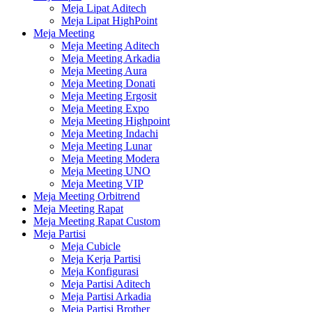
Meja Lipat Aditech
Meja Lipat HighPoint
Meja Meeting
Meja Meeting Aditech
Meja Meeting Arkadia
Meja Meeting Aura
Meja Meeting Donati
Meja Meeting Ergosit
Meja Meeting Expo
Meja Meeting Highpoint
Meja Meeting Indachi
Meja Meeting Lunar
Meja Meeting Modera
Meja Meeting UNO
Meja Meeting VIP
Meja Meeting Orbitrend
Meja Meeting Rapat
Meja Meeting Rapat Custom
Meja Partisi
Meja Cubicle
Meja Kerja Partisi
Meja Konfigurasi
Meja Partisi Aditech
Meja Partisi Arkadia
Meja Partisi Brother