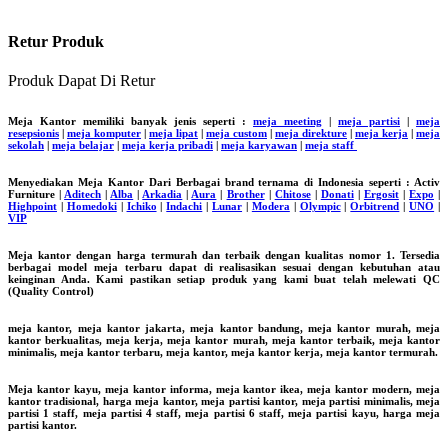
Retur Produk
Produk Dapat Di Retur
Meja Kantor memiliki banyak jenis seperti :
meja meeting
|
meja partisi
|
meja
resepsionis
|
meja komputer
|
meja lipat
|
meja custom
|
meja direkture
|
meja kerja
|
meja
sekolah
|
meja belajar
|
meja kerja pribadi
|
meja karyawan
|
meja staff
Menyediakan Meja Kantor Dari Berbagai brand ternama di Indonesia seperti : Activ
Furniture |
Aditech
|
Alba
|
Arkadia
|
Aura
|
Brother
|
Chitose
|
Donati
|
Ergosit
|
Expo
|
Highpoint
|
Homedoki
|
Ichiko
|
Indachi
|
Lunar
|
Modera
|
Olympic
|
Orbitrend
|
UNO
|
VIP
Meja kantor dengan harga termurah dan terbaik dengan kualitas nomor 1. Tersedia
berbagai model meja terbaru dapat di realisasikan sesuai dengan kebutuhan atau
keinginan Anda. Kami pastikan setiap produk yang kami buat telah melewati QC
(Quality Control)
meja kantor, meja kantor jakarta, meja kantor bandung, meja kantor murah, meja
kantor berkualitas, meja kerja, meja kantor murah, meja kantor terbaik, meja kantor
minimalis, meja kantor terbaru, meja kantor, meja kantor kerja, meja kantor termurah.
Meja kantor kayu, meja kantor informa, meja kantor ikea, meja kantor modern, meja
kantor tradisional, harga meja kantor, meja partisi kantor, meja partisi minimalis, meja
partisi 1 staff, meja partisi 4 staff, meja partisi 6 staff, meja partisi kayu, harga meja
partisi kantor.