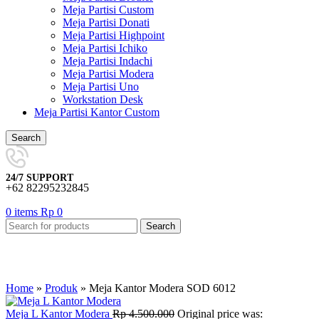
Meja Partisi Custom
Meja Partisi Donati
Meja Partisi Highpoint
Meja Partisi Ichiko
Meja Partisi Indachi
Meja Partisi Modera
Meja Partisi Uno
Workstation Desk
Meja Partisi Kantor Custom
Search
24/7 SUPPORT
+62 82295232845
0
items
Rp
0
Search
-20%
Home
»
Produk
»
Meja Kantor Modera SOD 6012
Meja L Kantor Modera
Rp
4.500.000
Original price was: