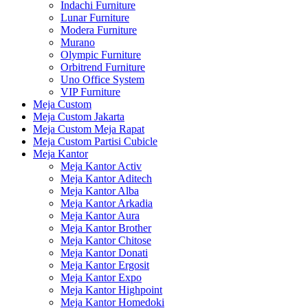
Indachi Furniture
Lunar Furniture
Modera Furniture
Murano
Olympic Furniture
Orbitrend Furniture
Uno Office System
VIP Furniture
Meja Custom
Meja Custom Jakarta
Meja Custom Meja Rapat
Meja Custom Partisi Cubicle
Meja Kantor
Meja Kantor Activ
Meja Kantor Aditech
Meja Kantor Alba
Meja Kantor Arkadia
Meja Kantor Aura
Meja Kantor Brother
Meja Kantor Chitose
Meja Kantor Donati
Meja Kantor Ergosit
Meja Kantor Expo
Meja Kantor Highpoint
Meja Kantor Homedoki