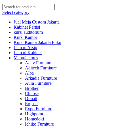
Select category
Jual Meja Custom Jakarta
Kabinet Partisi
kursi auditorium
Kursi Kantor
Kursi Kantor Jakarta Fuku
Lemari Arsip
Lemari Kabinet
Manufactures
Activ Furniture
Aditech Furniture
Alba
Arkadia Furniture
Aura Furniture
Brother
Chitose
Donati
Ergosit
Expo Furniture
Highpoint
Homedoki
Ichiko Furniture