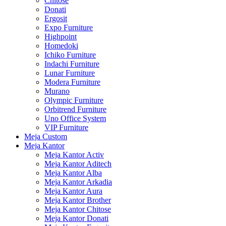
Chitose
Donati
Ergosit
Expo Furniture
Highpoint
Homedoki
Ichiko Furniture
Indachi Furniture
Lunar Furniture
Modera Furniture
Murano
Olympic Furniture
Orbitrend Furniture
Uno Office System
VIP Furniture
Meja Custom
Meja Kantor
Meja Kantor Activ
Meja Kantor Aditech
Meja Kantor Alba
Meja Kantor Arkadia
Meja Kantor Aura
Meja Kantor Brother
Meja Kantor Chitose
Meja Kantor Donati