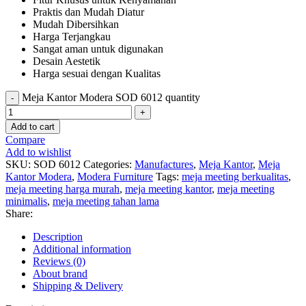
Praktis dan Mudah Diatur
Mudah Dibersihkan
Harga Terjangkau
Sangat aman untuk digunakan
Desain Aestetik
Harga sesuai dengan Kualitas
Meja Kantor Modera SOD 6012 quantity
Add to cart
Compare
Add to wishlist
SKU:
SOD 6012
Categories:
Manufactures
,
Meja Kantor
,
Meja
Kantor Modera
,
Modera Furniture
Tags:
meja meeting berkualitas
,
meja meeting harga murah
,
meja meeting kantor
,
meja meeting
minimalis
,
meja meeting tahan lama
Share:
Description
Additional information
Reviews (0)
About brand
Shipping & Delivery