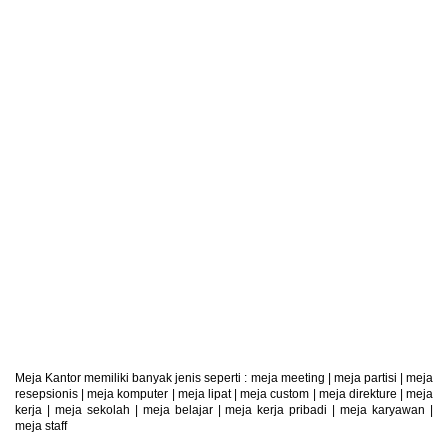
Retur Produk
Produk Dapat Di Retur
Meja Kantor memiliki banyak jenis seperti :
meja meeting
|
meja partisi
|
meja
resepsionis
|
meja komputer
|
meja lipat
|
meja custom
|
meja direkture
|
meja
kerja
|
meja sekolah
|
meja belajar
|
meja kerja pribadi
|
meja karyawan
|
meja staff