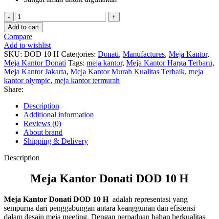
Meja
Kantor
Add to cart
Donati
Compare
DOD
Add to wishlist
10
SKU:
DOD 10 H
Categories:
Donati
,
Manufactures
,
Meja Kantor
,
H
Meja Kantor Donati
Tags:
meja kantor
,
Meja Kantor Harga Terbaru
,
quantity
Meja Kantor Jakarta
,
Meja Kantor Murah Kualitas Terbaik
,
meja
kantor olympic
,
meja kantor termurah
Share:
Description
Additional information
Reviews (0)
About brand
Shipping & Delivery
Description
Meja Kantor Donati DOD 10 H
Meja Kantor Donati DOD 10 H
adalah representasi yang
sempurna dari penggabungan antara keanggunan dan efisiensi
dalam desain meja meeting. Dengan perpaduan bahan berkualitas