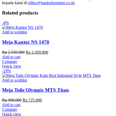
kepada kami di
office@hankofurniture.co.id
.
Related products
-4%
Add to wishlist
Meja Kantor NS 1470
Original
Current
Rp
2.550.000
Rp
2.450.000
price
price
Add to cart
was:
is:
Compare
Rp 2.550.000.
Rp 2.450.000.
Quick view
-19%
Add to wishlist
Meja Tulis Olympic MTS Titan
Original
Current
Rp
900.000
Rp
725.000
price
price
Add to cart
was:
is:
Compare
Rp 900.000.
Rp 725.000.
Quick view