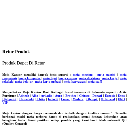
Retur Produk
Produk Dapat Di Retur
Meja Kantor memiliki banyak jenis seperti :
meja meeting
|
meja partisi
|
meja
resepsionis
|
meja komputer
|
meja lipat
|
meja custom
|
meja direkture
|
meja kerja
|
meja
sekolah
|
meja belajar
|
meja kerja pribadi
|
meja karyawan
|
meja staff
Menyediakan Meja Kantor Dari Berbagai brand ternama di Indonesia seperti : Activ
Furniture |
Aditech
|
Alba
|
Arkadia
|
Aura
|
Brother
|
Chitose
|
Donati
|
Ergosit
|
Expo
|
Highpoint
|
Homedoki
|
Ichiko
|
Indachi
|
Lunar
|
Modera
|
Olympic
|
Orbitrend
|
UNO
|
VIP
Meja kantor dengan harga termurah dan terbaik dengan kualitas nomor 1. Tersedia
berbagai model meja terbaru dapat di realisasikan sesuai dengan kebutuhan atau
keinginan Anda. Kami pastikan setiap produk yang kami buat telah melewati QC
(Quality Control)