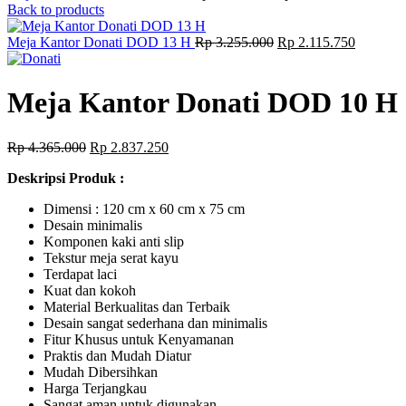
price
price
Back to products
was:
is:
Rp 1.265.000.
Original
Rp 822.25
Current
Meja Kantor Donati DOD 13 H
Rp
3.255.000
Rp
2.115.750
price
price
was:
is:
Rp 3.255.000.
Rp 2.115
Meja Kantor Donati DOD 10 H
Original
Current
Rp
4.365.000
Rp
2.837.250
price
price
Deskripsi Produk :
was:
is:
Rp 4.365.000.
Rp 2.837.250.
Dimensi : 120 cm x 60 cm x 75 cm
Desain minimalis
Komponen kaki anti slip
Tekstur meja serat kayu
Terdapat laci
Kuat dan kokoh
Material Berkualitas dan Terbaik
Desain sangat sederhana dan minimalis
Fitur Khusus untuk Kenyamanan
Praktis dan Mudah Diatur
Mudah Dibersihkan
Harga Terjangkau
Sangat aman untuk digunakan