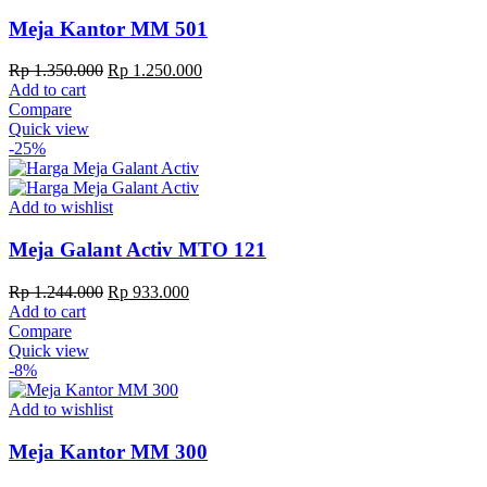
Meja Kantor MM 501
Original
Current
Rp
1.350.000
Rp
1.250.000
price
price
Add to cart
was:
is:
Compare
Rp 1.350.000.
Rp 1.250.000.
Quick view
-25%
Add to wishlist
Meja Galant Activ MTO 121
Original
Current
Rp
1.244.000
Rp
933.000
price
price
Add to cart
was:
is:
Compare
Rp 1.244.000.
Rp 933.000.
Quick view
-8%
Add to wishlist
Meja Kantor MM 300