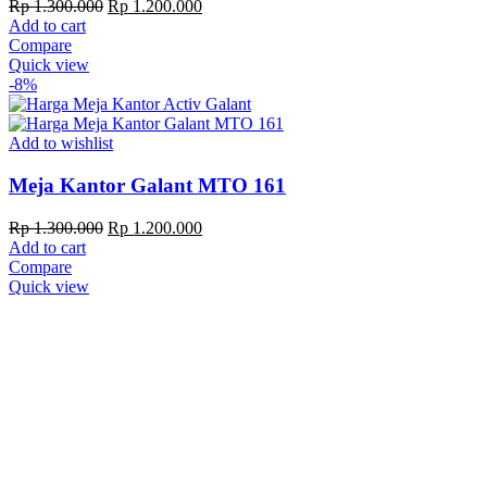
Original
Current
Rp
1.300.000
Rp
1.200.000
price
price
Add to cart
was:
is:
Compare
Rp 1.300.000.
Rp 1.200.000.
Quick view
-8%
Add to wishlist
Meja Kantor Galant MTO 161
Original
Current
Rp
1.300.000
Rp
1.200.000
price
price
Add to cart
was:
is:
Compare
Rp 1.300.000.
Rp 1.200.000.
Quick view