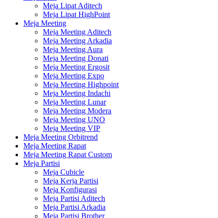
Meja Lipat Aditech
Meja Lipat HighPoint
Meja Meeting
Meja Meeting Aditech
Meja Meeting Arkadia
Meja Meeting Aura
Meja Meeting Donati
Meja Meeting Ergosit
Meja Meeting Expo
Meja Meeting Highpoint
Meja Meeting Indachi
Meja Meeting Lunar
Meja Meeting Modera
Meja Meeting UNO
Meja Meeting VIP
Meja Meeting Orbitrend
Meja Meeting Rapat
Meja Meeting Rapat Custom
Meja Partisi
Meja Cubicle
Meja Kerja Partisi
Meja Konfigurasi
Meja Partisi Aditech
Meja Partisi Arkadia
Meja Partisi Brother