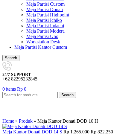
Meja Partisi Custom
Meja Partisi Donati
Meja Partisi Highpoint
Meja Partisi Ichiko
Meja Partisi Indachi
Meja Partisi Modera
Meja Partisi Uno
Workstation Desk
Meja Partisi Kantor Custom
Search
24/7 SUPPORT
+62 82295232845
0
items
Rp
0
Search
-35%
Home
»
Produk
»
Meja Kantor Donati DOD 10 H
Original
Current
Meja Kantor Donati DOD 14 S
Rp
1.265.000
Rp
822.250