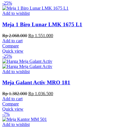
-25%
Add to wishlist
Meja 1 Biro Lunar LMK 1675 L1
Original
Current
Rp
2.068.000
Rp
1.551.000
price
price
Add to cart
was:
is:
Compare
Rp 2.068.000.
Rp 1.551.000.
Quick view
-25%
Add to wishlist
Meja Galant Activ MRO 181
Original
Current
Rp
1.382.000
Rp
1.036.500
price
price
Add to cart
was:
is:
Compare
Rp 1.382.000.
Rp 1.036.500.
Quick view
-7%
Add to wishlist