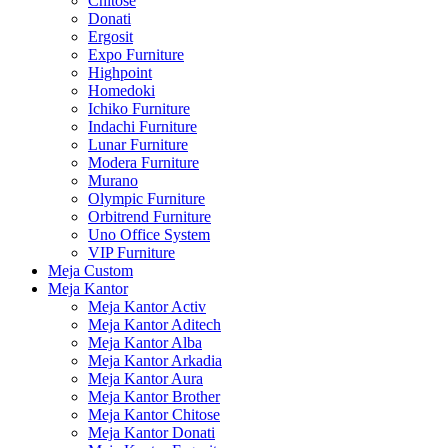
Chitose
Donati
Ergosit
Expo Furniture
Highpoint
Homedoki
Ichiko Furniture
Indachi Furniture
Lunar Furniture
Modera Furniture
Murano
Olympic Furniture
Orbitrend Furniture
Uno Office System
VIP Furniture
Meja Custom
Meja Kantor
Meja Kantor Activ
Meja Kantor Aditech
Meja Kantor Alba
Meja Kantor Arkadia
Meja Kantor Aura
Meja Kantor Brother
Meja Kantor Chitose
Meja Kantor Donati