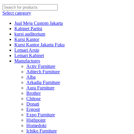
Select category
Jual Meja Custom Jakarta
Kabinet Partisi
kursi auditorium
Kursi Kantor
Kursi Kantor Jakarta Fuku
Lemari Arsip
Lemari Kabinet
Manufactures
Activ Furniture
Aditech Furniture
Alba
Arkadia Furniture
Aura Furniture
Brother
Chitose
Donati
Ergosit
Expo Furniture
Highpoint
Homedoki
Ichiko Furniture