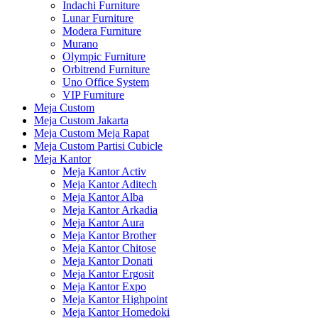
Indachi Furniture
Lunar Furniture
Modera Furniture
Murano
Olympic Furniture
Orbitrend Furniture
Uno Office System
VIP Furniture
Meja Custom
Meja Custom Jakarta
Meja Custom Meja Rapat
Meja Custom Partisi Cubicle
Meja Kantor
Meja Kantor Activ
Meja Kantor Aditech
Meja Kantor Alba
Meja Kantor Arkadia
Meja Kantor Aura
Meja Kantor Brother
Meja Kantor Chitose
Meja Kantor Donati
Meja Kantor Ergosit
Meja Kantor Expo
Meja Kantor Highpoint
Meja Kantor Homedoki