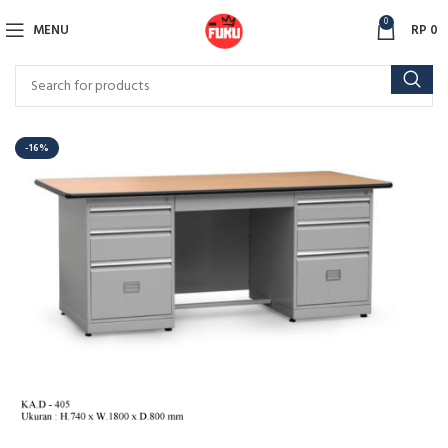
0
MENU
RP
0
-16%