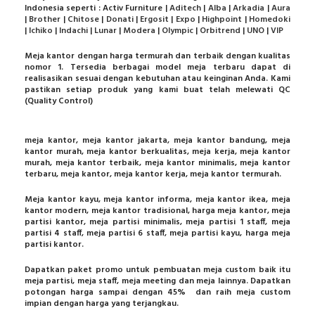
Indonesia seperti : Activ Furniture |
Aditech
|
Alba
|
Arkadia
|
Aura
|
Brother
|
Chitose
|
Donati
|
Ergosit
|
Expo
|
Highpoint
|
Homedoki
|
Ichiko
|
Indachi
|
Lunar
|
Modera
|
Olympic
|
Orbitrend
|
UNO
|
VIP
Meja kantor dengan harga termurah dan terbaik dengan kualitas
nomor 1. Tersedia berbagai model meja terbaru dapat di
realisasikan sesuai dengan kebutuhan atau keinginan Anda. Kami
pastikan setiap produk yang kami buat telah melewati QC
(Quality Control)
meja kantor, meja kantor jakarta, meja kantor bandung, meja
kantor murah, meja kantor berkualitas, meja kerja, meja kantor
murah, meja kantor terbaik, meja kantor minimalis, meja kantor
terbaru, meja kantor, meja kantor kerja, meja kantor termurah.
Meja kantor kayu, meja kantor informa, meja kantor ikea, meja
kantor modern, meja kantor tradisional, harga meja kantor, meja
partisi kantor, meja partisi minimalis, meja partisi 1 staff, meja
partisi 4 staff, meja partisi 6 staff, meja partisi kayu, harga meja
partisi kantor.
Dapatkan paket promo untuk pembuatan meja custom baik itu
meja partisi, meja staff, meja meeting dan meja lainnya. Dapatkan
potongan harga sampai dengan 45% dan raih meja custom
impian dengan harga yang terjangkau.