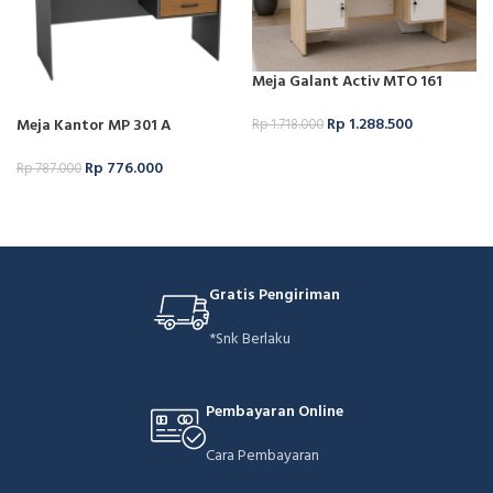
Meja Galant Activ MTO 161
Rp
1.288.500
Meja Kantor MP 301 A
Rp
1.718.000
Add to cart
Rp
776.000
Rp
787.000
Add to cart
Gratis Pengiriman
*Snk Berlaku
Pembayaran Online
Cara Pembayaran