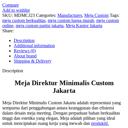
Compare
Add to wishlist
SKU:
MDMCJ23
Categories:
Manufactures
,
Meja Custom
Tags:
meja custom berkualitas
,
meja custom harga murah
,
meja custom
online
,
meja custom partisi jakarta
,
Meja Kantor Jakarta
Share:
Description
Additional information
Reviews (0)
About brand
Shipping & Delivery
Description
Meja Direktur Minimalis Custom
Jakarta
Meja Direktur Minimalis Custom Jakarta adalah representasi yang
sempurna dari penggabungan antara keanggunan dan efisiensi
dalam desain meja meeting. Dengan perpaduan bahan berkualitas
tinggi dan estetika yang elegan, Meja adalah pilihan yang ideal
untuk menciptakan ruang kerja yang mewah dan
produktif.