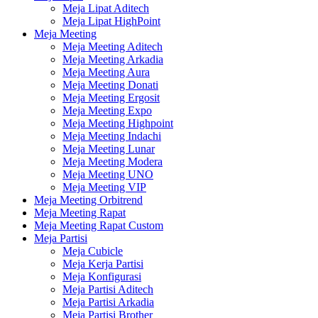
Meja Lipat Aditech
Meja Lipat HighPoint
Meja Meeting
Meja Meeting Aditech
Meja Meeting Arkadia
Meja Meeting Aura
Meja Meeting Donati
Meja Meeting Ergosit
Meja Meeting Expo
Meja Meeting Highpoint
Meja Meeting Indachi
Meja Meeting Lunar
Meja Meeting Modera
Meja Meeting UNO
Meja Meeting VIP
Meja Meeting Orbitrend
Meja Meeting Rapat
Meja Meeting Rapat Custom
Meja Partisi
Meja Cubicle
Meja Kerja Partisi
Meja Konfigurasi
Meja Partisi Aditech
Meja Partisi Arkadia
Meja Partisi Brother