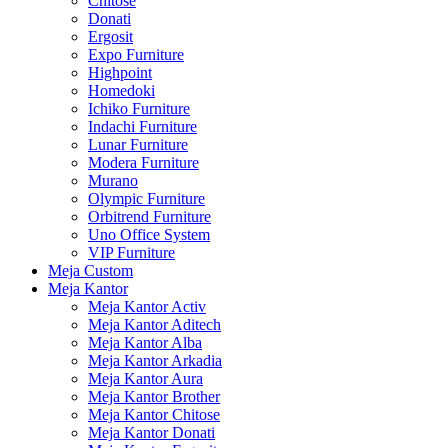
Chitose
Donati
Ergosit
Expo Furniture
Highpoint
Homedoki
Ichiko Furniture
Indachi Furniture
Lunar Furniture
Modera Furniture
Murano
Olympic Furniture
Orbitrend Furniture
Uno Office System
VIP Furniture
Meja Custom
Meja Kantor
Meja Kantor Activ
Meja Kantor Aditech
Meja Kantor Alba
Meja Kantor Arkadia
Meja Kantor Aura
Meja Kantor Brother
Meja Kantor Chitose
Meja Kantor Donati