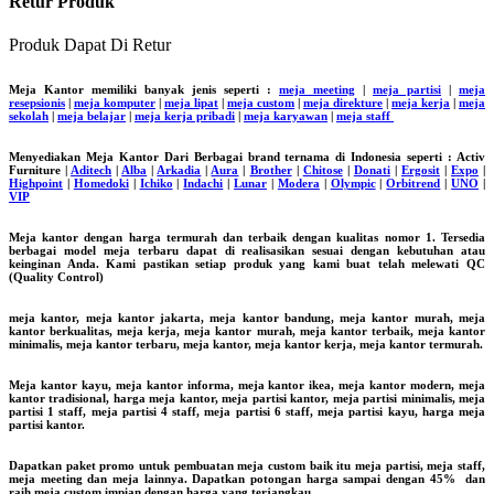
Retur Produk
Produk Dapat Di Retur
Meja Kantor memiliki banyak jenis seperti :
meja meeting
|
meja partisi
|
meja
resepsionis
|
meja komputer
|
meja lipat
|
meja custom
|
meja direkture
|
meja kerja
|
meja
sekolah
|
meja belajar
|
meja kerja pribadi
|
meja karyawan
|
meja staff
Menyediakan Meja Kantor Dari Berbagai brand ternama di Indonesia seperti : Activ
Furniture |
Aditech
|
Alba
|
Arkadia
|
Aura
|
Brother
|
Chitose
|
Donati
|
Ergosit
|
Expo
|
Highpoint
|
Homedoki
|
Ichiko
|
Indachi
|
Lunar
|
Modera
|
Olympic
|
Orbitrend
|
UNO
|
VIP
Meja kantor dengan harga termurah dan terbaik dengan kualitas nomor 1. Tersedia
berbagai model meja terbaru dapat di realisasikan sesuai dengan kebutuhan atau
keinginan Anda. Kami pastikan setiap produk yang kami buat telah melewati QC
(Quality Control)
meja kantor, meja kantor jakarta, meja kantor bandung, meja kantor murah, meja
kantor berkualitas, meja kerja, meja kantor murah, meja kantor terbaik, meja kantor
minimalis, meja kantor terbaru, meja kantor, meja kantor kerja, meja kantor termurah.
Meja kantor kayu, meja kantor informa, meja kantor ikea, meja kantor modern, meja
kantor tradisional, harga meja kantor, meja partisi kantor, meja partisi minimalis, meja
partisi 1 staff, meja partisi 4 staff, meja partisi 6 staff, meja partisi kayu, harga meja
partisi kantor.
Dapatkan paket promo untuk pembuatan meja custom baik itu meja partisi, meja staff,
meja meeting dan meja lainnya. Dapatkan potongan harga sampai dengan 45% dan
raih meja custom impian dengan harga yang terjangkau.