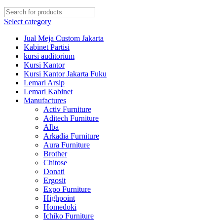
Select category
Jual Meja Custom Jakarta
Kabinet Partisi
kursi auditorium
Kursi Kantor
Kursi Kantor Jakarta Fuku
Lemari Arsip
Lemari Kabinet
Manufactures
Activ Furniture
Aditech Furniture
Alba
Arkadia Furniture
Aura Furniture
Brother
Chitose
Donati
Ergosit
Expo Furniture
Highpoint
Homedoki
Ichiko Furniture