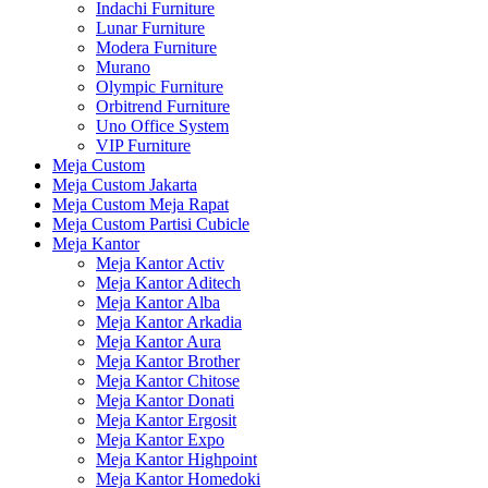
Indachi Furniture
Lunar Furniture
Modera Furniture
Murano
Olympic Furniture
Orbitrend Furniture
Uno Office System
VIP Furniture
Meja Custom
Meja Custom Jakarta
Meja Custom Meja Rapat
Meja Custom Partisi Cubicle
Meja Kantor
Meja Kantor Activ
Meja Kantor Aditech
Meja Kantor Alba
Meja Kantor Arkadia
Meja Kantor Aura
Meja Kantor Brother
Meja Kantor Chitose
Meja Kantor Donati
Meja Kantor Ergosit
Meja Kantor Expo
Meja Kantor Highpoint
Meja Kantor Homedoki