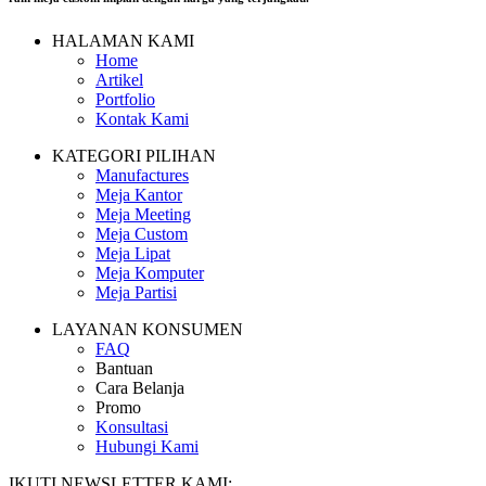
HALAMAN KAMI
Home
Artikel
Portfolio
Kontak Kami
KATEGORI PILIHAN
Manufactures
Meja Kantor
Meja Meeting
Meja Custom
Meja Lipat
Meja Komputer
Meja Partisi
LAYANAN KONSUMEN
FAQ
Bantuan
Cara Belanja
Promo
Konsultasi
Hubungi Kami
IKUTI NEWSLETTER KAMI: