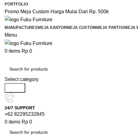
PORTFOLIO
Promo Meja Custom Harga Mulai Dari Rp. 500k
MANUFACTURES
MEJA KANTOR
MEJA CUSTOM
MEJA PARTISI
MEJA 
Menu
0
items
Rp
0
Browse Categories
Select category
Search
24/7 SUPPORT
+62 82295232845
0
items
Rp
0