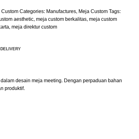
ci Custom
Categories:
Manufactures
,
Meja Custom
Tags:
ustom aesthetic
,
meja custom berkalitas
,
meja custom
arta
,
meja direktur custom
 DELIVERY
si dalam desain meja meeting. Dengan perpaduan bahan
dan
produktif.