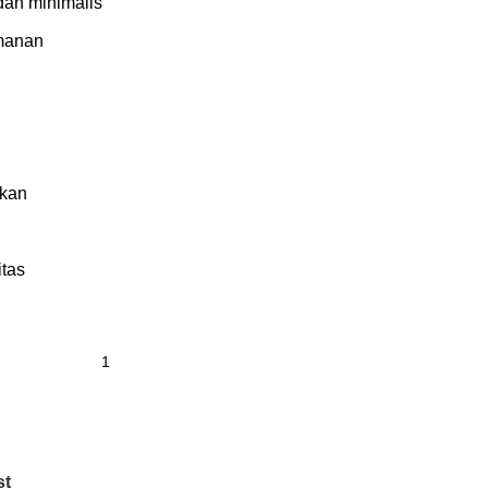
dan minimalis
manan
akan
tas
st