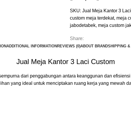
SKU:
Jual Meja Kantor 3 La
custom meja terdekat
,
meja c
jabodetabek
,
meja custom jak
Share:
ION
ADDITIONAL INFORMATION
REVIEWS (0)
ABOUT BRAND
SHIPPING &
Jual Meja Kantor 3 Laci Custom
g sempurna dari penggabungan antara keanggunan dan efisien
 pilihan yang ideal untuk menciptakan ruang kerja yang mewah 