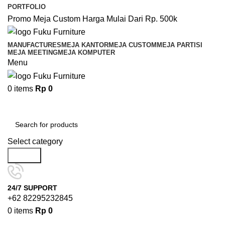
PORTFOLIO
Promo Meja Custom Harga Mulai Dari Rp. 500k
MANUFACTURES
MEJA KANTOR
MEJA CUSTOM
MEJA PARTISI
MEJA MEETING
MEJA KOMPUTER
Menu
0
items
Rp
0
Browse Categories
Select category
Search
24/7 SUPPORT
+62 82295232845
0
items
Rp
0