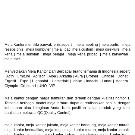
Retur Produk
Produk Dapat Di Retur
Meja Kantor memiliki banyak jenis seperti :
meja meeting
|
meja partisi
|
meja
resepsionis
|
meja komputer
|
meja lipat
|
meja custom
|
meja direkture
|
meja
kerja
|
meja sekolah
|
meja belajar
|
meja kerja pribadi
|
meja karyawan
|
meja staff
Menyediakan Meja Kantor Dari Berbagai brand ternama di Indonesia seperti
: Activ Furniture |
Aditech
|
Alba
|
Arkadia
|
Aura
|
Brother
|
Chitose
|
Donati
|
Ergosit
|
Expo
|
Highpoint
|
Homedoki
|
Ichiko
|
Indachi
|
Lunar
|
Modera
|
Olympic
|
Orbitrend
|
UNO
|
VIP
Meja kantor dengan harga termurah dan terbaik dengan kualitas nomor 1.
Tersedia berbagai model meja terbaru dapat di realisasikan sesuai dengan
kebutuhan atau keinginan Anda. Kami pastikan setiap produk yang kami
buat telah melewati QC (Quality Control)
meja kantor, meja kantor jakarta, meja kantor bandung, meja kantor murah,
meja kantor berkualitas, meja kerja, meja kantor murah, meja kantor terbaik,
meja kantor minimalis, meja kantor terbaru, meja kantor, meja kantor kerja,