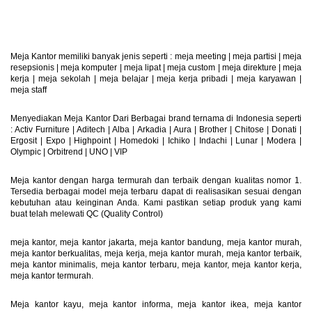
Produk Dapat Di Retur
Meja Kantor memiliki banyak jenis seperti :
meja meeting
|
meja partisi
|
meja
resepsionis
|
meja komputer
|
meja lipat
|
meja custom
|
meja direkture
|
meja
kerja
|
meja sekolah
|
meja belajar
|
meja kerja pribadi
|
meja karyawan
|
meja staff
Menyediakan Meja Kantor Dari Berbagai brand ternama di Indonesia seperti
: Activ Furniture |
Aditech
|
Alba
|
Arkadia
|
Aura
|
Brother
|
Chitose
|
Donati
|
Ergosit
|
Expo
|
Highpoint
|
Homedoki
|
Ichiko
|
Indachi
|
Lunar
|
Modera
|
Olympic
|
Orbitrend
|
UNO
|
VIP
Meja kantor dengan harga termurah dan terbaik dengan kualitas nomor 1.
Tersedia berbagai model meja terbaru dapat di realisasikan sesuai dengan
kebutuhan atau keinginan Anda. Kami pastikan setiap produk yang kami
buat telah melewati QC (Quality Control)
meja kantor, meja kantor jakarta, meja kantor bandung, meja kantor murah,
meja kantor berkualitas, meja kerja, meja kantor murah, meja kantor terbaik,
meja kantor minimalis, meja kantor terbaru, meja kantor, meja kantor kerja,
meja kantor termurah.
Meja kantor kayu, meja kantor informa, meja kantor ikea, meja kantor