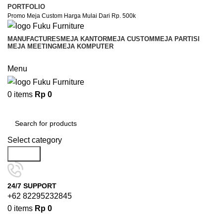
PORTFOLIO
Promo Meja Custom Harga Mulai Dari Rp. 500k
MANUFACTURES
MEJA KANTOR
MEJA CUSTOM
MEJA PARTISI
MEJA MEETING
MEJA KOMPUTER
Menu
0
items
Rp
0
Browse Categories
Select category
Search
24/7 SUPPORT
+62 82295232845
0
items
Rp
0