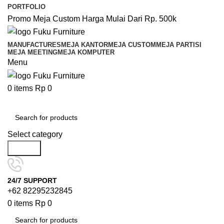
PORTFOLIO
Promo Meja Custom Harga Mulai Dari Rp. 500k
MANUFACTURES
MEJA KANTOR
MEJA CUSTOM
MEJA PARTISI
MEJA MEETING
MEJA KOMPUTER
Menu
0
items
Rp
0
Browse Categories
Select category
Search
24/7 SUPPORT
+62 82295232845
0
items
Rp
0