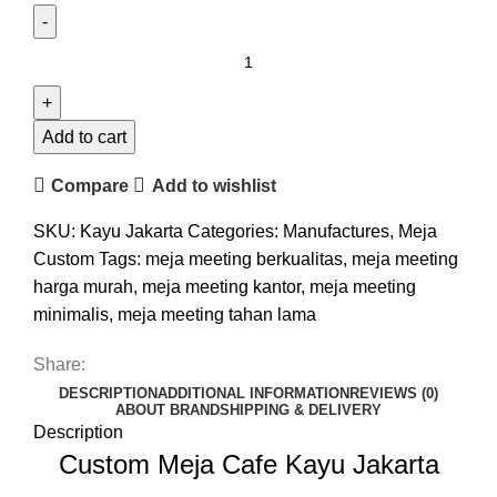
Add to cart
Compare
Add to wishlist
SKU:
Kayu Jakarta
Categories:
Manufactures
,
Meja
Custom
Tags:
meja meeting berkualitas
,
meja meeting
harga murah
,
meja meeting kantor
,
meja meeting
minimalis
,
meja meeting tahan lama
Share:
DESCRIPTION
ADDITIONAL INFORMATION
REVIEWS (0)
ABOUT BRAND
SHIPPING & DELIVERY
Description
Custom Meja Cafe Kayu Jakarta