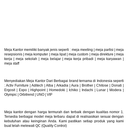
Retur Produk
Produk Dapat Di Retur
Meja Kantor memiliki banyak jenis seperti :
meja meeting
|
meja partisi
|
meja
resepsionis
|
meja komputer
|
meja lipat
|
meja custom
|
meja direkture
|
meja
kerja
|
meja sekolah
|
meja belajar
|
meja kerja pribadi
|
meja karyawan
|
meja staff
Menyediakan Meja Kantor Dari Berbagai brand ternama di Indonesia seperti
: Activ Furniture |
Aditech
|
Alba
|
Arkadia
|
Aura
|
Brother
|
Chitose
|
Donati
|
Ergosit
|
Expo
|
Highpoint
|
Homedoki
|
Ichiko
|
Indachi
|
Lunar
|
Modera
|
Olympic
|
Orbitrend
|
UNO
|
VIP
Meja kantor dengan harga termurah dan terbaik dengan kualitas nomor 1.
Tersedia berbagai model meja terbaru dapat di realisasikan sesuai dengan
kebutuhan atau keinginan Anda. Kami pastikan setiap produk yang kami
buat telah melewati QC (Quality Control)