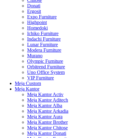
Chitose
Donati
Ergosit
Expo Furniture
Highpoint
Homedoki
Ichiko Furniture
Indachi Furniture
Lunar Furniture
Modera Furniture
Murano
Olympic Furniture
Orbitrend Furniture
Uno Office System
VIP Furniture
Meja Custom
Meja Kantor
Meja Kantor Activ
Meja Kantor Aditech
Meja Kantor Alba
Meja Kantor Arkadia
Meja Kantor Aura
Meja Kantor Brother
Meja Kantor Chitose
Meja Kantor Donati