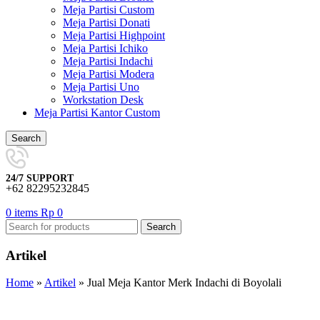
Meja Partisi Custom
Meja Partisi Donati
Meja Partisi Highpoint
Meja Partisi Ichiko
Meja Partisi Indachi
Meja Partisi Modera
Meja Partisi Uno
Workstation Desk
Meja Partisi Kantor Custom
Search
24/7 SUPPORT
+62 82295232845
0
items
Rp
0
Search
Artikel
Home
»
Artikel
»
Jual Meja Kantor Merk Indachi di Boyolali
,
FURNITURE KANTOR
MEJA CUSTOM