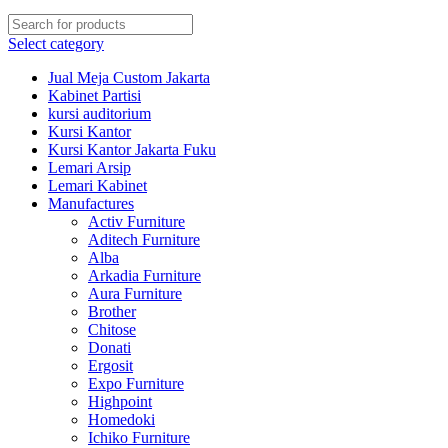
Select category
Jual Meja Custom Jakarta
Kabinet Partisi
kursi auditorium
Kursi Kantor
Kursi Kantor Jakarta Fuku
Lemari Arsip
Lemari Kabinet
Manufactures
Activ Furniture
Aditech Furniture
Alba
Arkadia Furniture
Aura Furniture
Brother
Chitose
Donati
Ergosit
Expo Furniture
Highpoint
Homedoki
Ichiko Furniture