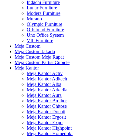
Indachi Furniture
Lunar Furniture
Modera Furniture
Murano
Olympic Furniture
Orbitrend Furniture
Uno Office System
VIP Furniture
Meja Custom
Meja Custom Jakarta
Meja Custom Meja Rapat
Meja Custom Partisi Cubicle
Meja Kantor
Meja Kantor Activ
Meja Kantor Aditech
Meja Kantor Alba
Meja Kantor Arkadia
Meja Kantor Aura
Meja Kantor Brother
Meja Kantor Chitose
Meja Kantor Donati
Meja Kantor Ergosit
Meja Kantor Expo
Meja Kantor Highpoint
Meja Kantor Homedoki