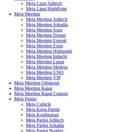
Meja Lipat Aditech
Meja Lipat HighPoint
Meja Meeting
Meja Meeting Aditech
Meja Meeting Arkadia
Meja Meeting Aura
Meja Meeting Donati
Meja Meeting Ergosit
Meja Meeting Expo
Meja Meeting Highpoint
Meja Meeting Indachi
Meja Meeting Lunar
Meja Meeting Modera
Meja Meeting UNO
Meja Meeting VIP
Meja Meeting Orbitrend
Meja Meeting Rapat
Meja Meeting Rapat Custom
Meja Partisi
Meja Cubicle
Meja Kerja Partisi
Meja Konfigurasi
Meja Partisi Aditech
Meja Partisi Arkadia
Meja Partisi Brother