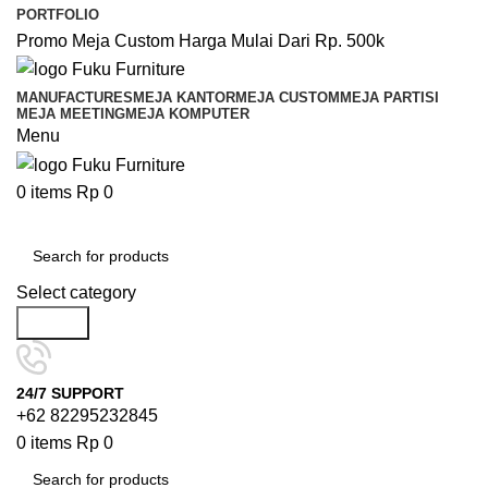
PORTFOLIO
Promo Meja Custom Harga Mulai Dari Rp. 500k
MANUFACTURES
MEJA KANTOR
MEJA CUSTOM
MEJA PARTISI
MEJA MEETING
MEJA KOMPUTER
Menu
0
items
Rp
0
Browse Categories
Select category
Search
24/7 SUPPORT
+62 82295232845
0
items
Rp
0