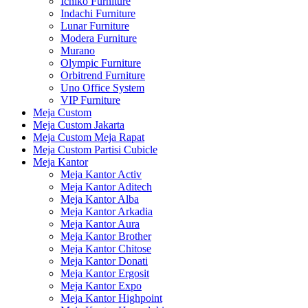
Ichiko Furniture
Indachi Furniture
Lunar Furniture
Modera Furniture
Murano
Olympic Furniture
Orbitrend Furniture
Uno Office System
VIP Furniture
Meja Custom
Meja Custom Jakarta
Meja Custom Meja Rapat
Meja Custom Partisi Cubicle
Meja Kantor
Meja Kantor Activ
Meja Kantor Aditech
Meja Kantor Alba
Meja Kantor Arkadia
Meja Kantor Aura
Meja Kantor Brother
Meja Kantor Chitose
Meja Kantor Donati
Meja Kantor Ergosit
Meja Kantor Expo
Meja Kantor Highpoint