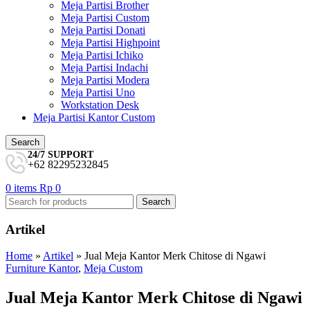
Meja Partisi Brother
Meja Partisi Custom
Meja Partisi Donati
Meja Partisi Highpoint
Meja Partisi Ichiko
Meja Partisi Indachi
Meja Partisi Modera
Meja Partisi Uno
Workstation Desk
Meja Partisi Kantor Custom
Search
24/7 SUPPORT
+62 82295232845
0
items
Rp
0
Search
Artikel
Home
»
Artikel
»
Jual Meja Kantor Merk Chitose di Ngawi
Furniture Kantor
,
Meja Custom
Jual Meja Kantor Merk Chitose di Ngawi