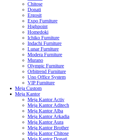
Chitose
Donati
Ergosit
Expo Furniture
Highpoint
Homedoki
Ichiko Furniture
Indachi Furniture
Lunar Furniture
Modera Furniture
Murano
Olympic Furniture
Orbitrend Furniture
Uno Office System
VIP Furniture
Meja Custom
Meja Kantor
Meja Kantor Activ
Meja Kantor Aditech
Meja Kantor Alba
Meja Kantor Arkadia
Meja Kantor Aura
Meja Kantor Brother
Meja Kantor Chitose
Meja Kantor Donati