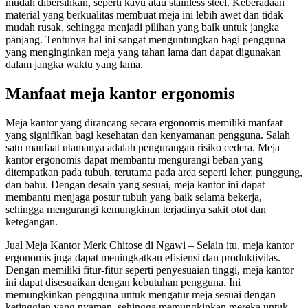
mudah dibersihkan, seperti kayu atau stainless steel. Keberadaan
material yang berkualitas membuat meja ini lebih awet dan tidak
mudah rusak, sehingga menjadi pilihan yang baik untuk jangka
panjang. Tentunya hal ini sangat menguntungkan bagi pengguna
yang menginginkan meja yang tahan lama dan dapat digunakan
dalam jangka waktu yang lama.
Manfaat meja kantor ergonomis
Meja kantor yang dirancang secara ergonomis memiliki manfaat
yang signifikan bagi kesehatan dan kenyamanan pengguna. Salah
satu manfaat utamanya adalah pengurangan risiko cedera. Meja
kantor ergonomis dapat membantu mengurangi beban yang
ditempatkan pada tubuh, terutama pada area seperti leher, punggung,
dan bahu. Dengan desain yang sesuai, meja kantor ini dapat
membantu menjaga postur tubuh yang baik selama bekerja,
sehingga mengurangi kemungkinan terjadinya sakit otot dan
ketegangan.
Jual Meja Kantor Merk Chitose di Ngawi – Selain itu, meja kantor
ergonomis juga dapat meningkatkan efisiensi dan produktivitas.
Dengan memiliki fitur-fitur seperti penyesuaian tinggi, meja kantor
ini dapat disesuaikan dengan kebutuhan pengguna. Ini
memungkinkan pengguna untuk mengatur meja sesuai dengan
ketinggian yang nyaman, sehingga memungkinkan mereka untuk