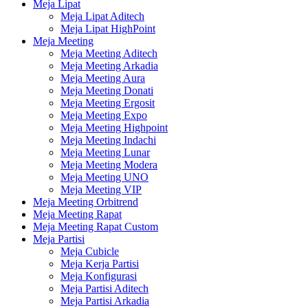
Meja Lipat
Meja Lipat Aditech
Meja Lipat HighPoint
Meja Meeting
Meja Meeting Aditech
Meja Meeting Arkadia
Meja Meeting Aura
Meja Meeting Donati
Meja Meeting Ergosit
Meja Meeting Expo
Meja Meeting Highpoint
Meja Meeting Indachi
Meja Meeting Lunar
Meja Meeting Modera
Meja Meeting UNO
Meja Meeting VIP
Meja Meeting Orbitrend
Meja Meeting Rapat
Meja Meeting Rapat Custom
Meja Partisi
Meja Cubicle
Meja Kerja Partisi
Meja Konfigurasi
Meja Partisi Aditech
Meja Partisi Arkadia