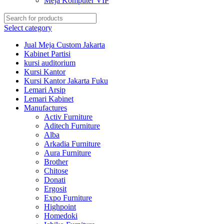
Meja Komputer VIP
Select category
Jual Meja Custom Jakarta
Kabinet Partisi
kursi auditorium
Kursi Kantor
Kursi Kantor Jakarta Fuku
Lemari Arsip
Lemari Kabinet
Manufactures
Activ Furniture
Aditech Furniture
Alba
Arkadia Furniture
Aura Furniture
Brother
Chitose
Donati
Ergosit
Expo Furniture
Highpoint
Homedoki