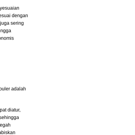
enyesuaian
sesuai dengan
juga sering
hingga
onomis
puler adalah
at diatur,
 sehingga
cegah
abiskan