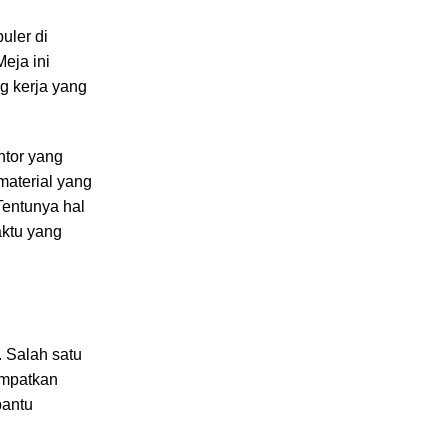
uler di
eja ini
g kerja yang
ntor yang
material yang
Tentunya hal
ktu yang
 Salah satu
empatkan
bantu