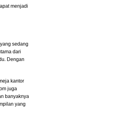
dapat menjadi
u yang sedang
tama dari
idu. Dengan
meja kantor
tom juga
gan banyaknya
ampilan yang