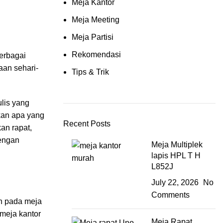
Meja Kantor
Meja Meeting
Meja Partisi
Rekomendasi
erbagai
aan sehari-
Tips & Trik
ulis yang
kan apa yang
Recent Posts
an rapat,
dengan
Meja Multiplek
lapis HPL T H
L852J
July 22, 2026
No
Comments
an pada meja
meja kantor
Meja Rapat