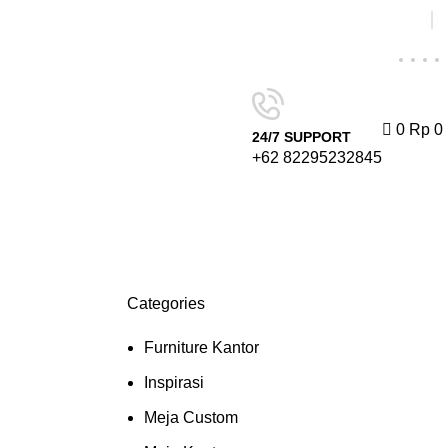
0
Rp
0
24/7 SUPPORT
+62 82295232845
Categories
Furniture Kantor
Inspirasi
Meja Custom