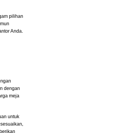
gam pilihan
namun
antor Anda.
engan
an dengan
arga meja
uan untuk
isesuaikan,
berikan