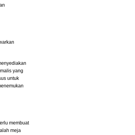
dan
awarkan
 menyediakan
imalis yang
sus untuk
 menemukan
perlu membuat
dalah meja