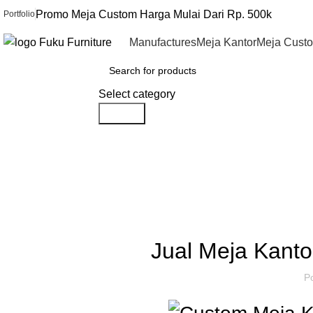
0
Promo Meja Custom Harga Mulai Dari Rp. 500k
Portfolio
Manufactures
Meja Kantor
Meja Cust
Browse Categories
Select category
Search
Artikel
Home
»
Artikel
»
Jual Meja Kantor Merk Alba di Rembang
FURNITU
Jual Meja Kant
P