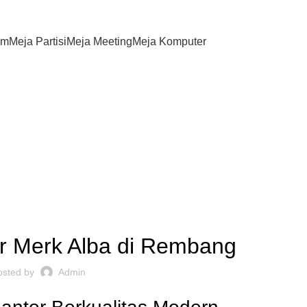
om
Meja Partisi
Meja Meeting
Meja Komputer
,
RE KANTOR
MEJA CUSTOM
or Merk Alba di Rembang
osted by
Admin