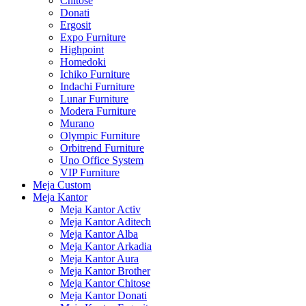
Chitose
Donati
Ergosit
Expo Furniture
Highpoint
Homedoki
Ichiko Furniture
Indachi Furniture
Lunar Furniture
Modera Furniture
Murano
Olympic Furniture
Orbitrend Furniture
Uno Office System
VIP Furniture
Meja Custom
Meja Kantor
Meja Kantor Activ
Meja Kantor Aditech
Meja Kantor Alba
Meja Kantor Arkadia
Meja Kantor Aura
Meja Kantor Brother
Meja Kantor Chitose
Meja Kantor Donati