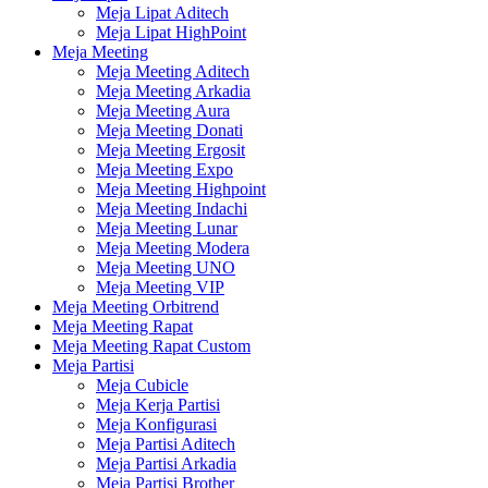
Meja Lipat Aditech
Meja Lipat HighPoint
Meja Meeting
Meja Meeting Aditech
Meja Meeting Arkadia
Meja Meeting Aura
Meja Meeting Donati
Meja Meeting Ergosit
Meja Meeting Expo
Meja Meeting Highpoint
Meja Meeting Indachi
Meja Meeting Lunar
Meja Meeting Modera
Meja Meeting UNO
Meja Meeting VIP
Meja Meeting Orbitrend
Meja Meeting Rapat
Meja Meeting Rapat Custom
Meja Partisi
Meja Cubicle
Meja Kerja Partisi
Meja Konfigurasi
Meja Partisi Aditech
Meja Partisi Arkadia
Meja Partisi Brother