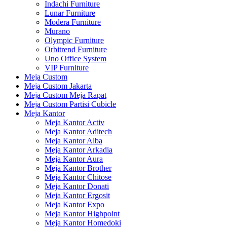
Indachi Furniture
Lunar Furniture
Modera Furniture
Murano
Olympic Furniture
Orbitrend Furniture
Uno Office System
VIP Furniture
Meja Custom
Meja Custom Jakarta
Meja Custom Meja Rapat
Meja Custom Partisi Cubicle
Meja Kantor
Meja Kantor Activ
Meja Kantor Aditech
Meja Kantor Alba
Meja Kantor Arkadia
Meja Kantor Aura
Meja Kantor Brother
Meja Kantor Chitose
Meja Kantor Donati
Meja Kantor Ergosit
Meja Kantor Expo
Meja Kantor Highpoint
Meja Kantor Homedoki