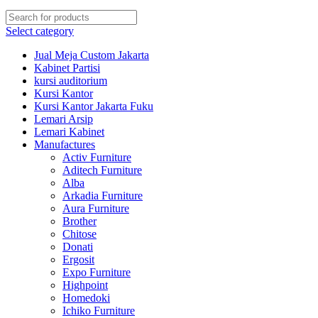
Select category
Jual Meja Custom Jakarta
Kabinet Partisi
kursi auditorium
Kursi Kantor
Kursi Kantor Jakarta Fuku
Lemari Arsip
Lemari Kabinet
Manufactures
Activ Furniture
Aditech Furniture
Alba
Arkadia Furniture
Aura Furniture
Brother
Chitose
Donati
Ergosit
Expo Furniture
Highpoint
Homedoki
Ichiko Furniture