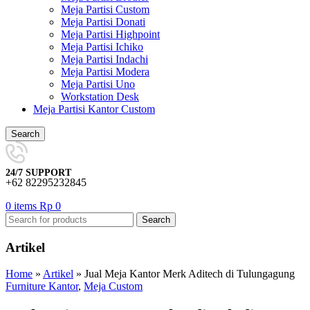
Meja Partisi Custom
Meja Partisi Donati
Meja Partisi Highpoint
Meja Partisi Ichiko
Meja Partisi Indachi
Meja Partisi Modera
Meja Partisi Uno
Workstation Desk
Meja Partisi Kantor Custom
Search
24/7 SUPPORT
+62 82295232845
0
items
Rp
0
Search
Artikel
Home
»
Artikel
»
Jual Meja Kantor Merk Aditech di Tulungagung
Furniture Kantor
,
Meja Custom