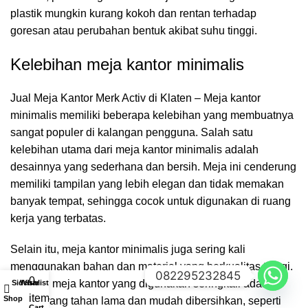
plastik mungkin kurang kokoh dan rentan terhadap
goresan atau perubahan bentuk akibat suhu tinggi.
Kelebihan meja kantor minimalis
Jual Meja Kantor Merk Activ di Klaten – Meja kantor
minimalis memiliki beberapa kelebihan yang membuatnya
sangat populer di kalangan pengguna. Salah satu
kelebihan utama dari meja kantor minimalis adalah
desainnya yang sederhana dan bersih. Meja ini cenderung
memiliki tampilan yang lebih elegan dan tidak memakan
banyak tempat, sehingga cocok untuk digunakan di ruang
kerja yang terbatas.
Selain itu, meja kantor minimalis juga sering kali
menggunakan bahan dan material yang berkualitas tinggi.
082295232845
0
Material meja kantor yang digunakan seringkali adalah
Sidebar
Wishlist
My account
items
Shop
bahan yang tahan lama dan mudah dibersihkan, seperti
Cart