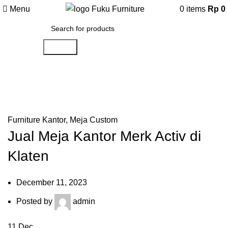
Menu
0
items
Rp
0
Search
Artikel
Home
»
Artikel
»
Jual Meja Kantor Merk Activ di Klaten
Furniture Kantor
,
Meja Custom
Jual Meja Kantor Merk Activ di
Klaten
December 11, 2023
Posted by
admin
11
Dec