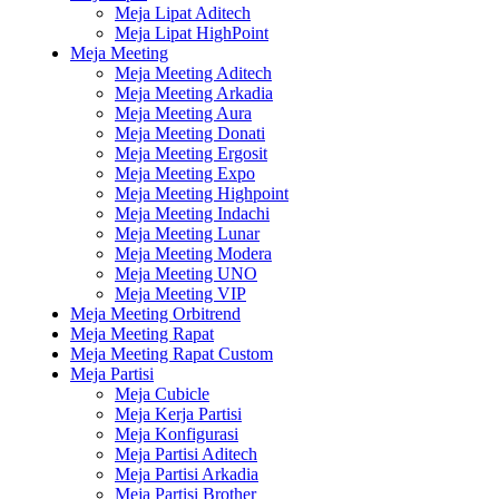
Meja Lipat Aditech
Meja Lipat HighPoint
Meja Meeting
Meja Meeting Aditech
Meja Meeting Arkadia
Meja Meeting Aura
Meja Meeting Donati
Meja Meeting Ergosit
Meja Meeting Expo
Meja Meeting Highpoint
Meja Meeting Indachi
Meja Meeting Lunar
Meja Meeting Modera
Meja Meeting UNO
Meja Meeting VIP
Meja Meeting Orbitrend
Meja Meeting Rapat
Meja Meeting Rapat Custom
Meja Partisi
Meja Cubicle
Meja Kerja Partisi
Meja Konfigurasi
Meja Partisi Aditech
Meja Partisi Arkadia
Meja Partisi Brother