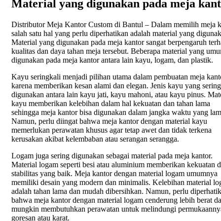
Material yang digunakan pada meja kan
Distributor Meja Kantor Custom di Bantul – Dalam memilih meja k
salah satu hal yang perlu diperhatikan adalah material yang diguna
Material yang digunakan pada meja kantor sangat berpengaruh ter
kualitas dan daya tahan meja tersebut. Beberapa material yang um
digunakan pada meja kantor antara lain kayu, logam, dan plastik.
Kayu seringkali menjadi pilihan utama dalam pembuatan meja kant
karena memberikan kesan alami dan elegan. Jenis kayu yang sering
digunakan antara lain kayu jati, kayu mahoni, atau kayu pinus. Mate
kayu memberikan kelebihan dalam hal kekuatan dan tahan lama
sehingga meja kantor bisa digunakan dalam jangka waktu yang lam
Namun, perlu diingat bahwa meja kantor dengan material kayu
memerlukan perawatan khusus agar tetap awet dan tidak terkena
kerusakan akibat kelembaban atau serangan serangga.
Logam juga sering digunakan sebagai material pada meja kantor.
Material logam seperti besi atau aluminium memberikan kekuatan 
stabilitas yang baik. Meja kantor dengan material logam umumnya
memiliki desain yang modern dan minimalis. Kelebihan material l
adalah tahan lama dan mudah dibersihkan. Namun, perlu diperhati
bahwa meja kantor dengan material logam cenderung lebih berat d
mungkin membutuhkan perawatan untuk melindungi permukaannya
goresan atau karat.