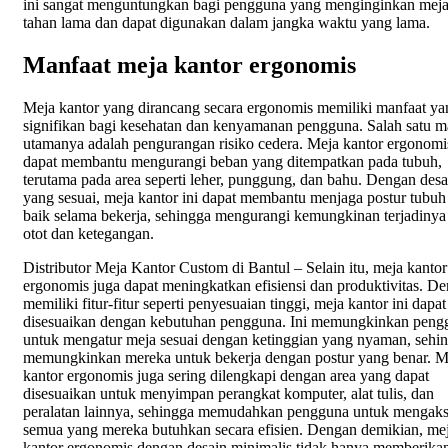
ini sangat menguntungkan bagi pengguna yang menginginkan mej
tahan lama dan dapat digunakan dalam jangka waktu yang lama.
Manfaat meja kantor ergonomis
Meja kantor yang dirancang secara ergonomis memiliki manfaat ya
signifikan bagi kesehatan dan kenyamanan pengguna. Salah satu m
utamanya adalah pengurangan risiko cedera. Meja kantor ergonomi
dapat membantu mengurangi beban yang ditempatkan pada tubuh,
terutama pada area seperti leher, punggung, dan bahu. Dengan desa
yang sesuai, meja kantor ini dapat membantu menjaga postur tubuh
baik selama bekerja, sehingga mengurangi kemungkinan terjadinya 
otot dan ketegangan.
Distributor Meja Kantor Custom di Bantul – Selain itu, meja kantor
ergonomis juga dapat meningkatkan efisiensi dan produktivitas. D
memiliki fitur-fitur seperti penyesuaian tinggi, meja kantor ini dapat
disesuaikan dengan kebutuhan pengguna. Ini memungkinkan peng
untuk mengatur meja sesuai dengan ketinggian yang nyaman, sehi
memungkinkan mereka untuk bekerja dengan postur yang benar. M
kantor ergonomis juga sering dilengkapi dengan area yang dapat
disesuaikan untuk menyimpan perangkat komputer, alat tulis, dan
peralatan lainnya, sehingga memudahkan pengguna untuk mengak
semua yang mereka butuhkan secara efisien. Dengan demikian, me
kantor ergonomis dengan desain minimalis tidak hanya memberika