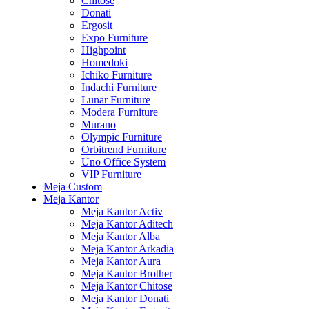
Chitose
Donati
Ergosit
Expo Furniture
Highpoint
Homedoki
Ichiko Furniture
Indachi Furniture
Lunar Furniture
Modera Furniture
Murano
Olympic Furniture
Orbitrend Furniture
Uno Office System
VIP Furniture
Meja Custom
Meja Kantor
Meja Kantor Activ
Meja Kantor Aditech
Meja Kantor Alba
Meja Kantor Arkadia
Meja Kantor Aura
Meja Kantor Brother
Meja Kantor Chitose
Meja Kantor Donati