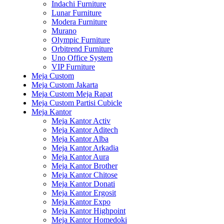
Indachi Furniture
Lunar Furniture
Modera Furniture
Murano
Olympic Furniture
Orbitrend Furniture
Uno Office System
VIP Furniture
Meja Custom
Meja Custom Jakarta
Meja Custom Meja Rapat
Meja Custom Partisi Cubicle
Meja Kantor
Meja Kantor Activ
Meja Kantor Aditech
Meja Kantor Alba
Meja Kantor Arkadia
Meja Kantor Aura
Meja Kantor Brother
Meja Kantor Chitose
Meja Kantor Donati
Meja Kantor Ergosit
Meja Kantor Expo
Meja Kantor Highpoint
Meja Kantor Homedoki