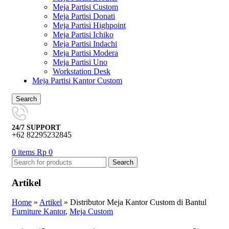
Meja Partisi Custom
Meja Partisi Donati
Meja Partisi Highpoint
Meja Partisi Ichiko
Meja Partisi Indachi
Meja Partisi Modera
Meja Partisi Uno
Workstation Desk
Meja Partisi Kantor Custom
Search
24/7 SUPPORT
+62 82295232845
0
items
Rp
0
Search
Artikel
Home
»
Artikel
»
Distributor Meja Kantor Custom di Bantul
Furniture Kantor
,
Meja Custom