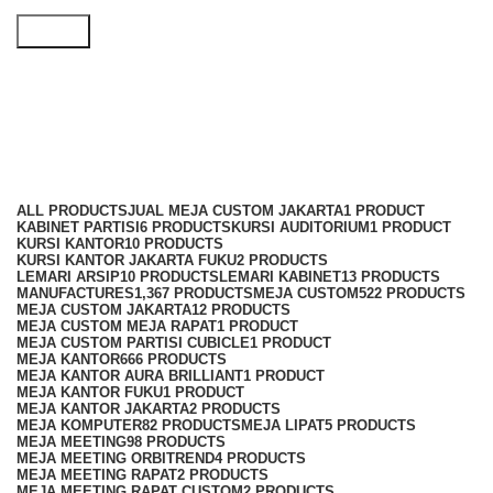
Search
meja makan kantor custom
Categories
ALL
PRODUCTS
JUAL MEJA CUSTOM JAKARTA
1 PRODUCT
KABINET PARTISI
6 PRODUCTS
KURSI AUDITORIUM
1 PRODUCT
KURSI KANTOR
10 PRODUCTS
KURSI KANTOR JAKARTA FUKU
2 PRODUCTS
LEMARI ARSIP
10 PRODUCTS
LEMARI KABINET
13 PRODUCTS
MANUFACTURES
1,367 PRODUCTS
MEJA CUSTOM
522 PRODUCTS
MEJA CUSTOM JAKARTA
12 PRODUCTS
MEJA CUSTOM MEJA RAPAT
1 PRODUCT
MEJA CUSTOM PARTISI CUBICLE
1 PRODUCT
MEJA KANTOR
666 PRODUCTS
MEJA KANTOR AURA BRILLIANT
1 PRODUCT
MEJA KANTOR FUKU
1 PRODUCT
MEJA KANTOR JAKARTA
2 PRODUCTS
MEJA KOMPUTER
82 PRODUCTS
MEJA LIPAT
5 PRODUCTS
MEJA MEETING
98 PRODUCTS
MEJA MEETING ORBITREND
4 PRODUCTS
MEJA MEETING RAPAT
2 PRODUCTS
MEJA MEETING RAPAT CUSTOM
2 PRODUCTS