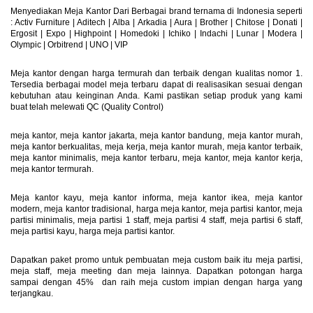
Menyediakan Meja Kantor Dari Berbagai brand ternama di Indonesia seperti
: Activ Furniture |
Aditech
|
Alba
|
Arkadia
|
Aura
|
Brother
|
Chitose
|
Donati
|
Ergosit
|
Expo
|
Highpoint
|
Homedoki
|
Ichiko
|
Indachi
|
Lunar
|
Modera
|
Olympic
|
Orbitrend
|
UNO
|
VIP
Meja kantor dengan harga termurah dan terbaik dengan kualitas nomor 1.
Tersedia berbagai model meja terbaru dapat di realisasikan sesuai dengan
kebutuhan atau keinginan Anda. Kami pastikan setiap produk yang kami
buat telah melewati QC (Quality Control)
meja kantor, meja kantor jakarta, meja kantor bandung, meja kantor murah,
meja kantor berkualitas, meja kerja, meja kantor murah, meja kantor terbaik,
meja kantor minimalis, meja kantor terbaru, meja kantor, meja kantor kerja,
meja kantor termurah.
Meja kantor kayu, meja kantor informa, meja kantor ikea, meja kantor
modern, meja kantor tradisional, harga meja kantor, meja partisi kantor, meja
partisi minimalis, meja partisi 1 staff, meja partisi 4 staff, meja partisi 6 staff,
meja partisi kayu, harga meja partisi kantor.
Dapatkan paket promo untuk pembuatan meja custom baik itu meja partisi,
meja staff, meja meeting dan meja lainnya. Dapatkan potongan harga
sampai dengan 45% dan raih meja custom impian dengan harga yang
terjangkau.