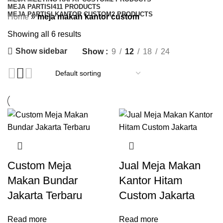
MEJA PARTISI
411 PRODUCTS
MEJA PARTISI KANTOR CUSTOM
2 PRODUCTS
Home
»
meja makan kantor custom
Showing all 6 results
Show sidebar
Show
9
12
18
24
Custom Meja
Jual Meja Makan
Makan Bundar
Kantor Hitam
Jakarta Terbaru
Custom Jakarta
Read more
Read more