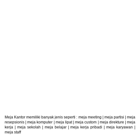
Retur Produk
Produk Dapat Di Retur
Meja Kantor memiliki banyak jenis seperti :
meja meeting
|
meja partisi
|
meja
resepsionis
|
meja komputer
|
meja lipat
|
meja custom
|
meja direkture
|
meja
kerja
|
meja sekolah
|
meja belajar
|
meja kerja pribadi
|
meja karyawan
|
meja staff