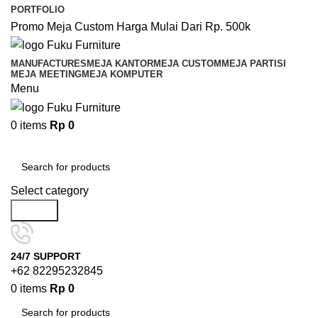
PORTFOLIO
Promo Meja Custom Harga Mulai Dari Rp. 500k
MANUFACTURES
MEJA KANTOR
MEJA CUSTOM
MEJA PARTISI
MEJA MEETING
MEJA KOMPUTER
Menu
0
items
Rp
0
Browse Categories
Select category
Search
24/7 SUPPORT
+62 82295232845
0
items
Rp
0