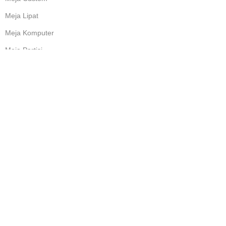
Meja Lipat
Meja Komputer
Meja Partisi
LAYANAN KONSUMEN
FAQ
Bantuan
Cara Belanja
Promo
Konsultasi
Hubungi Kami
IKUTI NEWSLETTER KAMI: