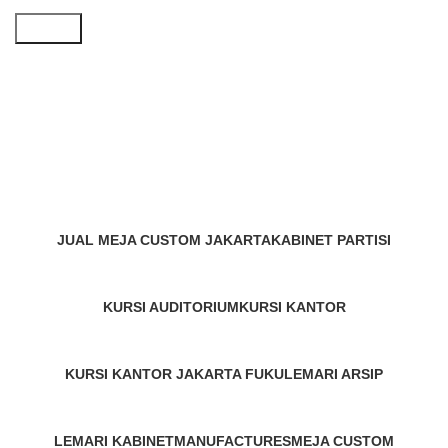
Search
custom meja konferensi
minimalis
Categories
JUAL MEJA CUSTOM JAKARTA
KABINET PARTISI
1 Product
6 Products
KURSI AUDITORIUM
KURSI KANTOR
1 Product
10 Products
KURSI KANTOR JAKARTA FUKU
LEMARI ARSIP
2 Products
10 Products
LEMARI KABINET
MANUFACTURES
MEJA CUSTOM