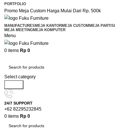
PORTFOLIO
Promo Meja Custom Harga Mulai Dari Rp. 500k
MANUFACTURES
MEJA KANTOR
MEJA CUSTOM
MEJA PARTISI
MEJA MEETING
MEJA KOMPUTER
Menu
0
items
Rp
0
Browse Categories
Select category
Search
24/7 SUPPORT
+62 82295232845
0
items
Rp
0