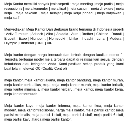
Meja Kantor memiliki banyak jenis seperti :
meja meeting
|
meja partisi
|
meja
resepsionis
|
meja komputer
|
meja lipat
|
meja custom
|
meja direkture
|
meja
kerja
|
meja sekolah
|
meja belajar
|
meja kerja pribadi
|
meja karyawan
|
meja staff
Menyediakan Meja Kantor Dari Berbagai brand ternama di Indonesia seperti
: Activ Furniture |
Aditech
|
Alba
|
Arkadia
|
Aura
|
Brother
|
Chitose
|
Donati
|
Ergosit
|
Expo
|
Highpoint
|
Homedoki
|
Ichiko
|
Indachi
|
Lunar
|
Modera
|
Olympic
|
Orbitrend
|
UNO
|
VIP
Meja kantor dengan harga termurah dan terbaik dengan kualitas nomor 1.
Tersedia berbagai model meja terbaru dapat di realisasikan sesuai dengan
kebutuhan atau keinginan Anda. Kami pastikan setiap produk yang kami
buat telah melewati QC (Quality Control)
meja kantor, meja kantor jakarta, meja kantor bandung, meja kantor murah,
meja kantor berkualitas, meja kerja, meja kantor murah, meja kantor terbaik,
meja kantor minimalis, meja kantor terbaru, meja kantor, meja kantor kerja,
meja kantor termurah.
Meja kantor kayu, meja kantor informa, meja kantor ikea, meja kantor
modern, meja kantor tradisional, harga meja kantor, meja partisi kantor, meja
partisi minimalis, meja partisi 1 staff, meja partisi 4 staff, meja partisi 6 staff,
meja partisi kayu, harga meja partisi kantor.