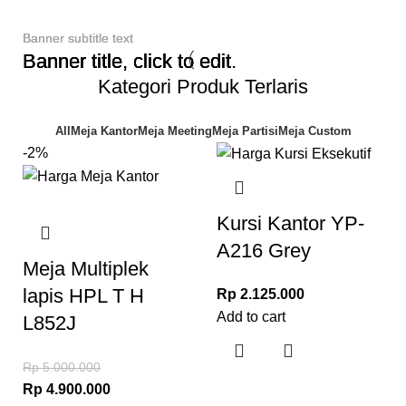
Banner subtitle text
Banner subtitle text
Banner subtitle text
Banner title, click to edit.
Banner title, click to edit.
Banner title, click to edit.
Kategori Produk Terlaris
All
Meja Kantor
Meja Meeting
Meja Partisi
Meja Custom
-2%
Kursi Kantor YP-
A216 Grey
Meja Multiplek
lapis HPL T H
Rp
2.125.000
Add to cart
L852J
Rp
5.000.000
Rp
4.900.000