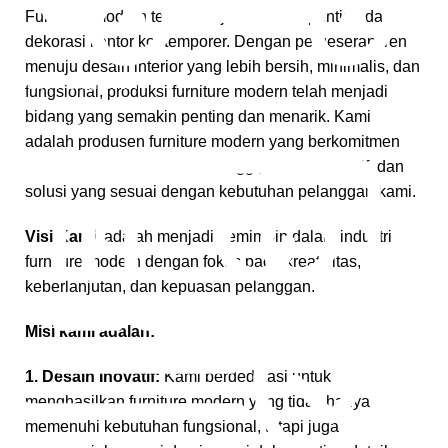
Furniture modern telah menjadi elemen penting dalam
dekorasi kantor kontemporer. Dengan pergeseran tren
menuju desain interior yang lebih bersih, minimalis, dan
Gratis Pengiriman
fungsional, produksi furniture modern telah menjadi
bidang yang semakin penting dan menarik. Kami
*Snk Berlaku
adalah produsen furniture modern yang berkomitmen
untuk memberikan kualitas tinggi, desain inovatif, dan
solusi yang sesuai dengan kebutuhan pelanggan kami.
Visi Kami
adalah menjadi pemimpin dalam industri
furniture modern dengan fokus pada kreativitas,
keberlanjutan, dan kepuasan pelanggan.
Misi kami adalah:
1. Desain Inovatif:
Kami berdedikasi untuk
menghasilkan furniture modern yang tidak hanya
memenuhi kebutuhan fungsional, tetapi juga