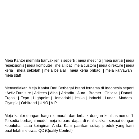
Retur Produk
Produk Dapat Di Retur
Meja Kantor memiliki banyak jenis seperti :
meja meeting
|
meja partisi
|
meja
resepsionis
|
meja komputer
|
meja lipat
|
meja custom
|
meja direkture
|
meja
kerja
|
meja sekolah
|
meja belajar
|
meja kerja pribadi
|
meja karyawan
|
meja staff
Menyediakan Meja Kantor Dari Berbagai brand ternama di Indonesia seperti
: Activ Furniture |
Aditech
|
Alba
|
Arkadia
|
Aura
|
Brother
|
Chitose
|
Donati
|
Ergosit
|
Expo
|
Highpoint
|
Homedoki
|
Ichiko
|
Indachi
|
Lunar
|
Modera
|
Olympic
|
Orbitrend
|
UNO
|
VIP
Meja kantor dengan harga termurah dan terbaik dengan kualitas nomor 1.
Tersedia berbagai model meja terbaru dapat di realisasikan sesuai dengan
kebutuhan atau keinginan Anda. Kami pastikan setiap produk yang kami
buat telah melewati QC (Quality Control)