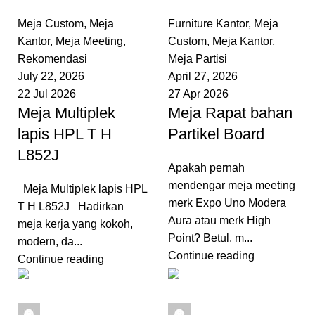
0
comments
0
comments
Meja Custom
,
Meja
Furniture Kantor
,
Meja
Kantor
,
Meja Meeting
,
Custom
,
Meja Kantor
,
Rekomendasi
Meja Partisi
July 22, 2026
April 27, 2026
22 Jul 2026
27 Apr 2026
Meja Multiplek
Meja Rapat bahan
lapis HPL T H
Partikel Board
L852J
Apakah pernah
mendengar meja meeting
Meja Multiplek lapis HPL
merk Expo Uno Modera
T H L852J Hadirkan
Aura atau merk High
meja kerja yang kokoh,
Point? Betul. m...
modern, da...
Continue reading
Continue reading
admin
admin