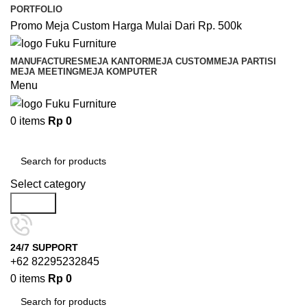
PORTFOLIO
Promo Meja Custom Harga Mulai Dari Rp. 500k
MANUFACTURES
MEJA KANTOR
MEJA CUSTOM
MEJA PARTISI
MEJA MEETING
MEJA KOMPUTER
Menu
0
items
Rp
0
Browse Categories
Select category
Search
24/7 SUPPORT
+62 82295232845
0
items
Rp
0